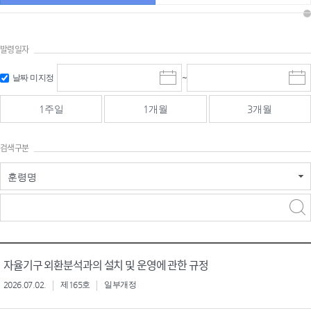
발령일자
시작일 입
마감일 입
날짜 미지정
~
시
마
력 및 선택
력 및 선택
작
감
일
일
1주일
1개월
3개월
선
선
택
택
달
달
검색구분
력
력
훈령명
검색
검색
어 입력
구분 선택
자율기구 외환분석과의 설치 및 운영에 관한 규정
2026.07.02.
제165호
일부개정