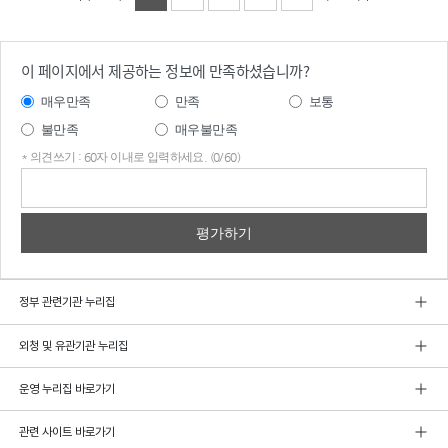
이 페이지에서 제공하는 정보에 만족하셨습니까?
매우만족
만족
보통
불만족
매우불만족
* 의견쓰기 : 60자 이내로 입력하세요. (0/60)
의견
쓰기
정부 관련기관 누리집
외청 및 유관기관 누리집
운영 누리집 바로가기
관련 사이트 바로가기