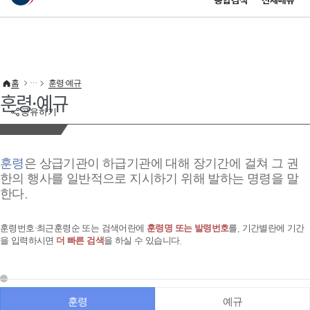
통합검색
전체메뉴
이 누리집은 대한민국 공식 전자정부 누리집입니다.
바로가기 메뉴
홈
훈령·예규
훈령·예규
공유하기
훈령
은 상급기관이 하급기관에 대해 장기간에 걸쳐 그 권
한의 행사를 일반적으로 지시하기 위해 발하는 명령을 말
한다.
훈령번호·최근훈령순 또는 검색어란에
훈령명 또는 발령번호
를, 기간별란에 기간
을 입력하시면
더 빠른 검색
을 하실 수 있습니다.
훈령
예규