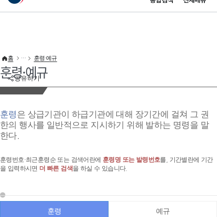
통합검색
전체메뉴
이 누리집은 대한민국 공식 전자정부 누리집입니다.
바로가기 메뉴
홈
훈령·예규
훈령·예규
공유하기
훈령
은 상급기관이 하급기관에 대해 장기간에 걸쳐 그 권
한의 행사를 일반적으로 지시하기 위해 발하는 명령을 말
한다.
훈령번호·최근훈령순 또는 검색어란에
훈령명 또는 발령번호
를, 기간별란에 기간
을 입력하시면
더 빠른 검색
을 하실 수 있습니다.
훈령
예규