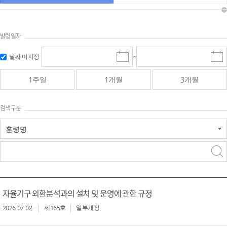
발령일자
시작일 입
마감일 입
날짜 미지정
~
시
마
력 및 선택
력 및 선택
작
감
일
일
1주일
1개월
3개월
선
선
택
택
달
달
검색구분
력
력
훈령명
검색
검색
어 입력
구분 선택
자율기구 외환분석과의 설치 및 운영에 관한 규정
2026.07.02.
제165호
일부개정