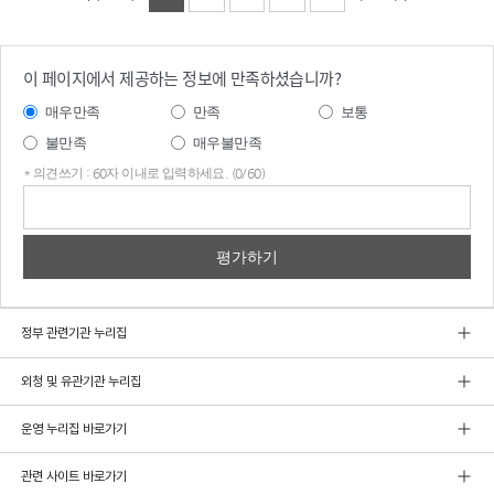
이 페이지에서 제공하는 정보에 만족하셨습니까?
매우만족
만족
보통
불만족
매우불만족
* 의견쓰기 : 60자 이내로 입력하세요. (0/60)
의견
쓰기
정부 관련기관 누리집
외청 및 유관기관 누리집
운영 누리집 바로가기
관련 사이트 바로가기