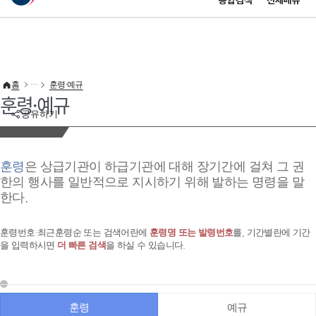
통합검색
전체메뉴
이 누리집은 대한민국 공식 전자정부 누리집입니다.
바로가기 메뉴
홈
훈령·예규
훈령·예규
공유하기
훈령
은 상급기관이 하급기관에 대해 장기간에 걸쳐 그 권
한의 행사를 일반적으로 지시하기 위해 발하는 명령을 말
한다.
훈령번호·최근훈령순 또는 검색어란에
훈령명 또는 발령번호
를, 기간별란에 기간
을 입력하시면
더 빠른 검색
을 하실 수 있습니다.
훈령
예규