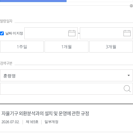
발령일자
시작일 입
마감일 입
날짜 미지정
~
시
마
력 및 선택
력 및 선택
작
감
일
일
1주일
1개월
3개월
선
선
택
택
달
달
검색구분
력
력
훈령명
검색
검색
어 입력
구분 선택
자율기구 외환분석과의 설치 및 운영에 관한 규정
2026.07.02.
제165호
일부개정