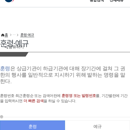
통합검색
전체메뉴
이 누리집은 대한민국 공식 전자정부 누리집입니다.
바로가기 메뉴
홈
훈령·예규
훈령·예규
공유하기
훈령
은 상급기관이 하급기관에 대해 장기간에 걸쳐 그 권
한의 행사를 일반적으로 지시하기 위해 발하는 명령을 말
한다.
훈령번호·최근훈령순 또는 검색어란에
훈령명 또는 발령번호
를, 기간별란에 기간
을 입력하시면
더 빠른 검색
을 하실 수 있습니다.
훈령
예규