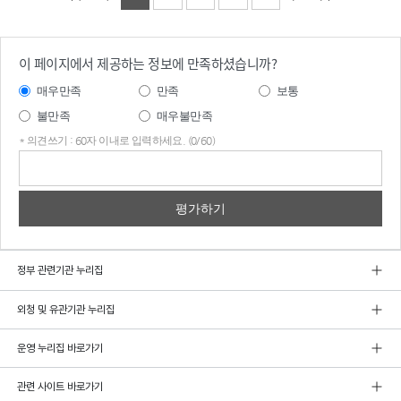
이 페이지에서 제공하는 정보에 만족하셨습니까?
매우만족
만족
보통
불만족
매우불만족
* 의견쓰기 : 60자 이내로 입력하세요. (0/60)
의견
쓰기
정부 관련기관 누리집
외청 및 유관기관 누리집
운영 누리집 바로가기
관련 사이트 바로가기