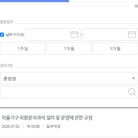
발령일자
시작일 입
마감일 입
날짜 미지정
~
시
마
력 및 선택
력 및 선택
작
감
일
일
1주일
1개월
3개월
선
선
택
택
달
달
검색구분
력
력
훈령명
검색
검색
어 입력
구분 선택
자율기구 외환분석과의 설치 및 운영에 관한 규정
2026.07.02.
제165호
일부개정