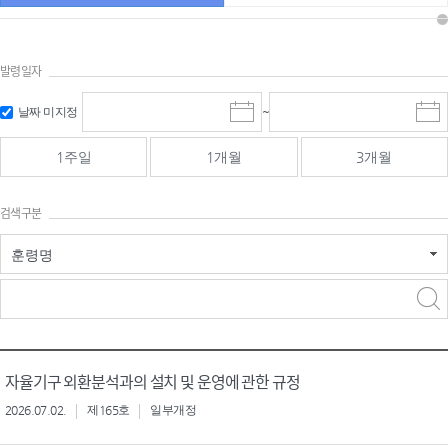
발령일자
시작일 입
마감일 입
날짜 미지정
~
시
마
력 및 선택
력 및 선택
작
감
일
일
1주일
1개월
3개월
선
선
택
택
달
달
검색구분
력
력
훈령명
검색
검색
어 입력
구분 선택
자율기구 외환분석과의 설치 및 운영에 관한 규정
2026.07.02.
제165호
일부개정