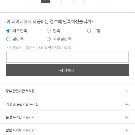
이 페이지에서 제공하는 정보에 만족하셨습니까?
매우만족
만족
보통
불만족
매우불만족
* 의견쓰기 : 60자 이내로 입력하세요. (0/60)
의견
쓰기
정부 관련기관 누리집
외청 및 유관기관 누리집
운영 누리집 바로가기
관련 사이트 바로가기