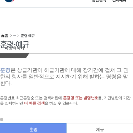
통합검색
전체메뉴
이 누리집은 대한민국 공식 전자정부 누리집입니다.
바로가기 메뉴
홈
훈령·예규
훈령·예규
공유하기
훈령
은 상급기관이 하급기관에 대해 장기간에 걸쳐 그 권
한의 행사를 일반적으로 지시하기 위해 발하는 명령을 말
한다.
훈령번호·최근훈령순 또는 검색어란에
훈령명 또는 발령번호
를, 기간별란에 기간
을 입력하시면
더 빠른 검색
을 하실 수 있습니다.
훈령
예규