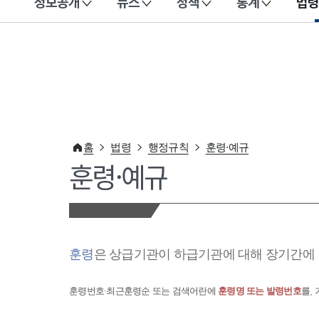
정보공개
뉴스
정책
통계
법령
이 누리집은 대한민국 공식 전자정부 누리집입니다.
홈
법령
행정규칙
훈령·예규
훈령·예규
훈령
은 상급기관이 하급기관에 대해 장기간에 
훈령번호·최근훈령순 또는 검색어란에
훈령명 또는 발령번호
를,