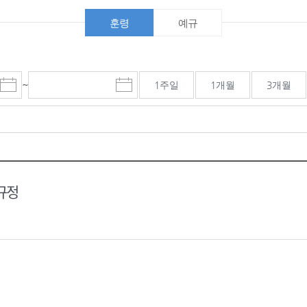
훈령
예규
~
1주일
1개월
3개월
시
마
작
감
일
일
선
선
택
택
달
달
력
력
규정