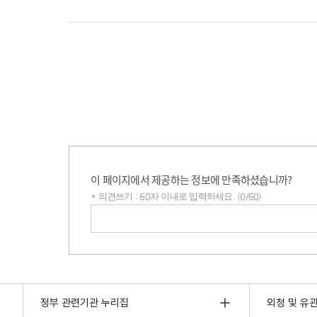
이 페이지에서 제공하는 정보에 만족하셨습니까?
* 의견쓰기 : 60자 이내로 입력하세요. (0/60)
의견쓰기
정부 관련기관 누리집
외청 및 유