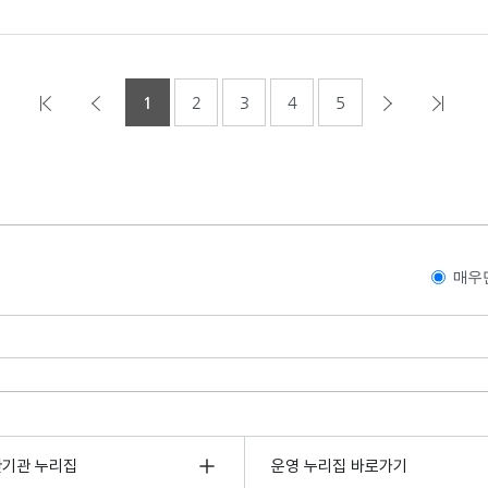
1
2
3
4
5
매우
관기관 누리집
운영 누리집 바로가기