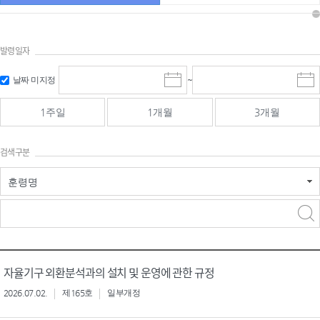
발령일자
시작일 입
마감일 입
날짜 미지정
~
시
마
력 및 선택
력 및 선택
작
감
일
일
1주일
1개월
3개월
선
선
택
택
달
달
검색구분
력
력
훈령명
검색
검색
어 입력
구분 선택
자율기구 외환분석과의 설치 및 운영에 관한 규정
2026.07.02.
제165호
일부개정