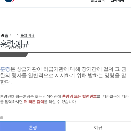
통합검색
전체메뉴
이 누리집은 대한민국 공식 전자정부 누리집입니다.
바로가기 메뉴
홈
훈령·예규
훈령·예규
공유하기
훈령
은 상급기관이 하급기관에 대해 장기간에 걸쳐 그 권
한의 행사를 일반적으로 지시하기 위해 발하는 명령을 말
한다.
훈령번호·최근훈령순 또는 검색어란에
훈령명 또는 발령번호
를, 기간별란에 기간
을 입력하시면
더 빠른 검색
을 하실 수 있습니다.
훈령
예규