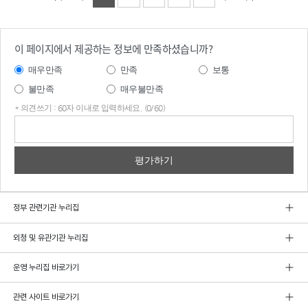
이 페이지에서 제공하는 정보에 만족하셨습니까?
매우만족
만족
보통
불만족
매우불만족
* 의견쓰기 : 60자 이내로 입력하세요. (0/60)
의견
쓰기
정부 관련기관 누리집
외청 및 유관기관 누리집
운영 누리집 바로가기
관련 사이트 바로가기