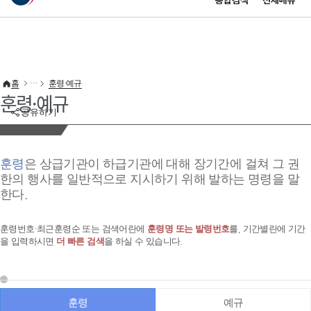
통합검색
전체메뉴
이 누리집은 대한민국 공식 전자정부 누리집입니다.
바로가기 메뉴
홈
훈령·예규
훈령·예규
공유하기
훈령
은 상급기관이 하급기관에 대해 장기간에 걸쳐 그 권
한의 행사를 일반적으로 지시하기 위해 발하는 명령을 말
한다.
훈령번호·최근훈령순 또는 검색어란에
훈령명 또는 발령번호
를, 기간별란에 기간
을 입력하시면
더 빠른 검색
을 하실 수 있습니다.
훈령
예규