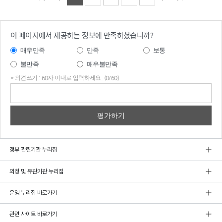
이 페이지에서 제공하는 정보에 만족하셨습니까?
매우만족
만족
보통
불만족
매우불만족
* 의견쓰기 : 60자 이내로 입력하세요. (0/60)
의견
쓰기
정부 관련기관 누리집
외청 및 유관기관 누리집
운영 누리집 바로가기
관련 사이트 바로가기