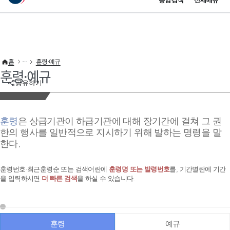
통합검색
전체메뉴
이 누리집은 대한민국 공식 전자정부 누리집입니다.
바로가기 메뉴
홈
훈령·예규
훈령·예규
공유하기
훈령
은 상급기관이 하급기관에 대해 장기간에 걸쳐 그 권
한의 행사를 일반적으로 지시하기 위해 발하는 명령을 말
한다.
훈령번호·최근훈령순 또는 검색어란에
훈령명 또는 발령번호
를, 기간별란에 기간
을 입력하시면
더 빠른 검색
을 하실 수 있습니다.
훈령
예규