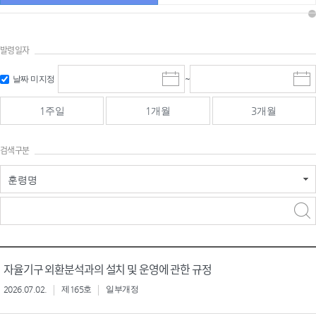
발령일자
시작일 입
마감일 입
날짜 미지정
~
시
마
력 및 선택
력 및 선택
작
감
일
일
1주일
1개월
3개월
선
선
택
택
달
달
검색구분
력
력
훈령명
검색
검색
어 입력
구분 선택
자율기구 외환분석과의 설치 및 운영에 관한 규정
2026.07.02.
제165호
일부개정