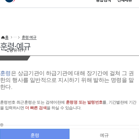
통합검색
전체메뉴
이 누리집은 대한민국 공식 전자정부 누리집입니다.
바로가기 메뉴
홈
훈령·예규
훈령·예규
공유하기
훈령
은 상급기관이 하급기관에 대해 장기간에 걸쳐 그 권
한의 행사를 일반적으로 지시하기 위해 발하는 명령을 말
한다.
훈령번호·최근훈령순 또는 검색어란에
훈령명 또는 발령번호
를, 기간별란에 기간
을 입력하시면
더 빠른 검색
을 하실 수 있습니다.
훈령
예규