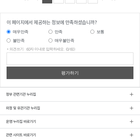
이 페이지에서 제공하는 정보에 만족하셨습니까?
매우만족
만족
보통
불만족
매우불만족
* 의견쓰기 : 60자 이내로 입력하세요. (0/60)
의견
쓰기
정부 관련기관 누리집
외청 및 유관기관 누리집
운영 누리집 바로가기
관련 사이트 바로가기