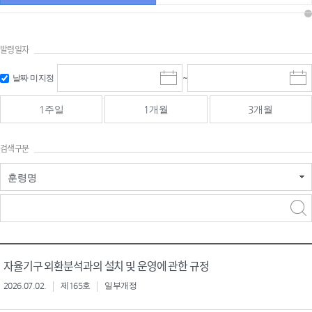
발령일자
시작일 입
마감일 입
날짜 미지정
~
시
마
력 및 선택
력 및 선택
작
감
일
일
1주일
1개월
3개월
선
선
택
택
달
달
검색구분
력
력
훈령명
검색
검색
어 입력
구분 선택
자율기구 외환분석과의 설치 및 운영에 관한 규정
2026.07.02.
제165호
일부개정