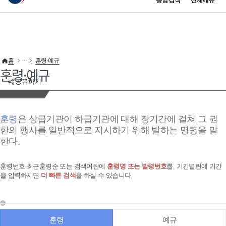
통합검색
전체메뉴
이 누리집은 대한민국 공식 전자정부 누리집입니다.
바로가기 메뉴
홈
훈령·예규
훈령·예규
공유하기
훈령
은 상급기관이 하급기관에 대해 장기간에 걸쳐 그 권
한의 행사를 일반적으로 지시하기 위해 발하는 명령을 말
한다.
훈령번호·최근훈령순 또는 검색어란에
훈령명 또는 발령번호
를, 기간별란에 기간
을 입력하시면
더 빠른 검색
을 하실 수 있습니다.
훈령
예규