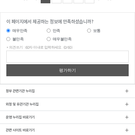
이 페이지에서 제공하는 정보에 만족하셨습니까?
매우만족
만족
보통
불만족
매우불만족
* 의견쓰기 : 60자 이내로 입력하세요. (0/60)
의견
쓰기
정부 관련기관 누리집
외청 및 유관기관 누리집
운영 누리집 바로가기
관련 사이트 바로가기