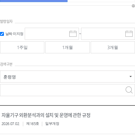
발령일자
시작일 입
마감일 입
날짜 미지정
~
시
마
력 및 선택
력 및 선택
작
감
일
일
1주일
1개월
3개월
선
선
택
택
달
달
검색구분
력
력
훈령명
검색
검색
어 입력
구분 선택
자율기구 외환분석과의 설치 및 운영에 관한 규정
2026.07.02.
제165호
일부개정