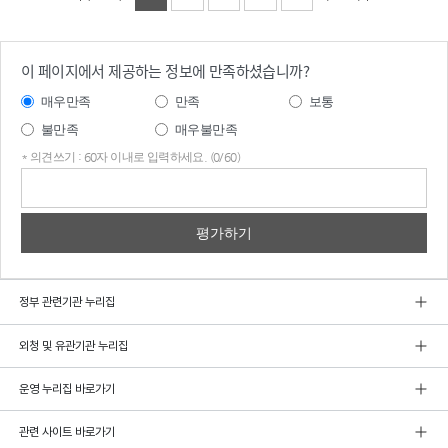
이 페이지에서 제공하는 정보에 만족하셨습니까?
매우만족
만족
보통
불만족
매우불만족
* 의견쓰기 : 60자 이내로 입력하세요. (0/60)
의견
쓰기
정부 관련기관 누리집
외청 및 유관기관 누리집
운영 누리집 바로가기
관련 사이트 바로가기