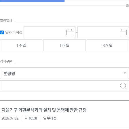
발령일자
시작일 입
마감일 입
날짜 미지정
~
시
마
력 및 선택
력 및 선택
작
감
일
일
1주일
1개월
3개월
선
선
택
택
달
달
검색구분
력
력
훈령명
검색
검색
어 입력
구분 선택
자율기구 외환분석과의 설치 및 운영에 관한 규정
2026.07.02.
제165호
일부개정