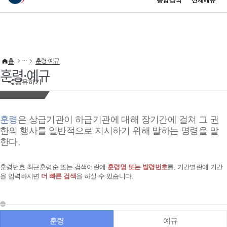
통합검색
전체메뉴
이 누리집은 대한민국 공식 전자정부 누리집입니다.
바로가기 메뉴
홈
훈령·예규
훈령·예규
공유하기
훈령
은 상급기관이 하급기관에 대해 장기간에 걸쳐 그 권
한의 행사를 일반적으로 지시하기 위해 발하는 명령을 말
한다.
훈령번호·최근훈령순 또는 검색어란에
훈령명 또는 발령번호
를, 기간별란에 기간
을 입력하시면
더 빠른 검색
을 하실 수 있습니다.
훈령
예규