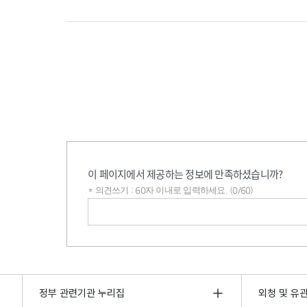
이 페이지에서 제공하는 정보에 만족하셨습니까?
* 의견쓰기 : 60자 이내로 입력하세요. (0/60)
의견쓰기
정부 관련기관 누리집
외청 및 유