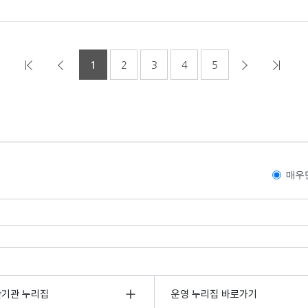
1
2
3
4
5
매우
관기관 누리집
운영 누리집 바로가기