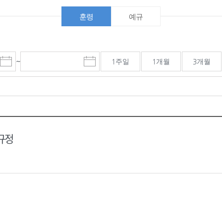
훈령
예규
~
1주일
1개월
3개월
시
마
작
감
일
일
선
선
택
택
달
달
력
력
규정