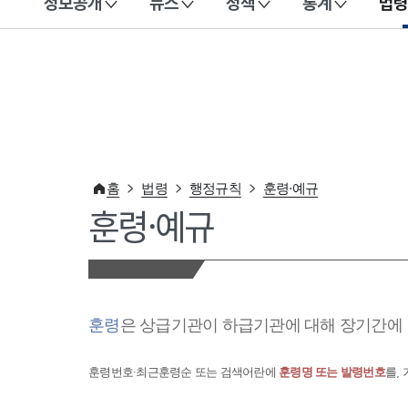
정보공개
뉴스
정책
통계
법령
이 누리집은 대한민국 공식 전자정부 누리집입니다.
홈
법령
행정규칙
훈령·예규
훈령·예규
훈령
은 상급기관이 하급기관에 대해 장기간에 
훈령번호·최근훈령순 또는 검색어란에
훈령명 또는 발령번호
를,