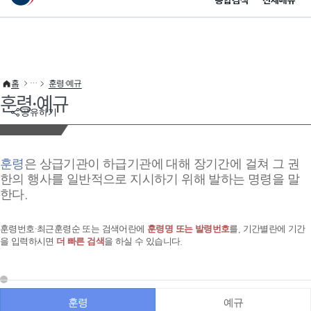
통합검색
전체메뉴
이 누리집은 대한민국 공식 전자정부 누리집입니다.
바로가기 메뉴
홈
훈령·예규
훈령·예규
공유하기
훈령
은 상급기관이 하급기관에 대해 장기간에 걸쳐 그 권
한의 행사를 일반적으로 지시하기 위해 발하는 명령을 말
한다.
훈령번호·최근훈령순 또는 검색어란에
훈령명 또는 발령번호
를, 기간별란에 기간
을 입력하시면
더 빠른 검색
을 하실 수 있습니다.
훈령
예규