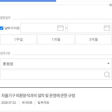
발령일자
시작일 입
마감일 입
날짜 미지정
~
시
마
력 및 선택
력 및 선택
작
감
일
일
1주일
1개월
3개월
선
선
택
택
달
달
검색구분
력
력
훈령명
검색
검색
어 입력
구분 선택
자율기구 외환분석과의 설치 및 운영에 관한 규정
2026.07.02.
제165호
일부개정