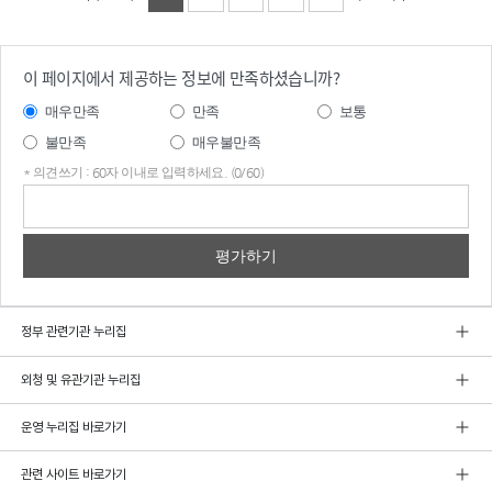
이 페이지에서 제공하는 정보에 만족하셨습니까?
매우만족
만족
보통
불만족
매우불만족
* 의견쓰기 : 60자 이내로 입력하세요. (0/60)
의견
쓰기
정부 관련기관 누리집
외청 및 유관기관 누리집
운영 누리집 바로가기
관련 사이트 바로가기