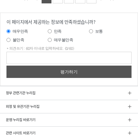
이 페이지에서 제공하는 정보에 만족하셨습니까?
매우만족
만족
보통
불만족
매우불만족
* 의견쓰기 : 60자 이내로 입력하세요. (0/60)
의견
쓰기
정부 관련기관 누리집
외청 및 유관기관 누리집
운영 누리집 바로가기
관련 사이트 바로가기