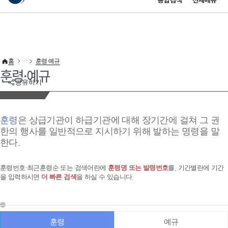
통합검색
전체메뉴
이 누리집은 대한민국 공식 전자정부 누리집입니다.
바로가기 메뉴
홈
훈령·예규
훈령·예규
공유하기
훈령
은 상급기관이 하급기관에 대해 장기간에 걸쳐 그 권
한의 행사를 일반적으로 지시하기 위해 발하는 명령을 말
한다.
훈령번호·최근훈령순 또는 검색어란에
훈령명 또는 발령번호
를, 기간별란에 기간
을 입력하시면
더 빠른 검색
을 하실 수 있습니다.
훈령
예규