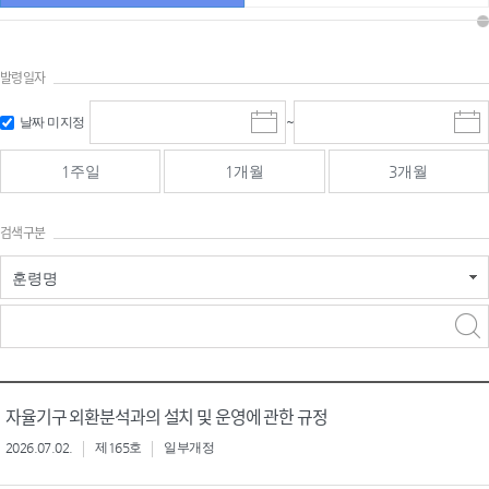
발령일자
시작일 입
마감일 입
날짜 미지정
~
시
마
력 및 선택
력 및 선택
작
감
일
일
1주일
1개월
3개월
선
선
택
택
달
달
검색구분
력
력
훈령명
검색
검색
어 입력
구분 선택
자율기구 외환분석과의 설치 및 운영에 관한 규정
2026.07.02.
제165호
일부개정