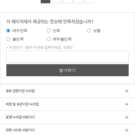
이 페이지에서 제공하는 정보에 만족하셨습니까?
매우만족
만족
보통
불만족
매우불만족
* 의견쓰기 : 60자 이내로 입력하세요. (0/60)
의견
쓰기
정부 관련기관 누리집
외청 및 유관기관 누리집
운영 누리집 바로가기
관련 사이트 바로가기