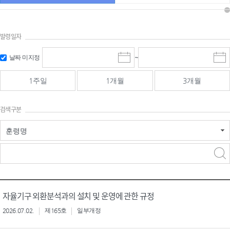
발령일자
시작일 입
마감일 입
날짜 미지정
~
시
마
력 및 선택
력 및 선택
작
감
일
일
1주일
1개월
3개월
선
선
택
택
달
달
검색구분
력
력
훈령명
검색
검색
어 입력
구분 선택
자율기구 외환분석과의 설치 및 운영에 관한 규정
2026.07.02.
제165호
일부개정