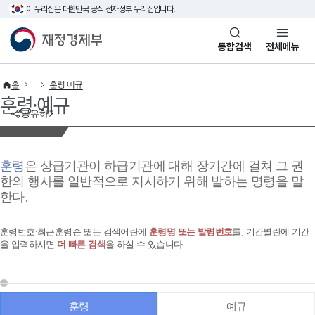
이 누리집은 대한민국 공식 전자정부 누리집입니다.
바로가기 메뉴
재정경제부(www.mofe.go.kr)
통합검색
전체메뉴
홈
훈령·예규
훈령·예규
공유하기
훈령
은 상급기관이 하급기관에 대해 장기간에 걸쳐 그 권
한의 행사를 일반적으로 지시하기 위해 발하는 명령을 말
한다.
훈령번호·최근훈령순 또는 검색어란에
훈령명 또는 발령번호
를, 기간별란에 기간
을 입력하시면
더 빠른 검색
을 하실 수 있습니다.
훈령
예규