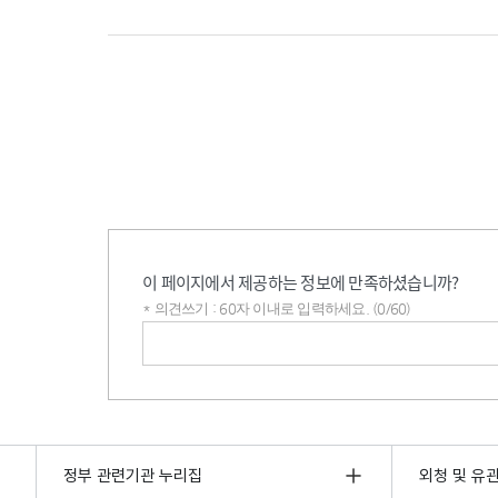
이 페이지에서 제공하는 정보에 만족하셨습니까?
* 의견쓰기 : 60자 이내로 입력하세요. (0/60)
의견쓰기
정부 관련기관 누리집
외청 및 유