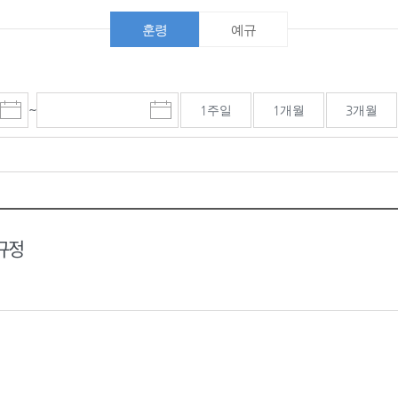
훈령
예규
~
1주일
1개월
3개월
시
마
작
감
일
일
선
선
택
택
달
달
력
력
규정