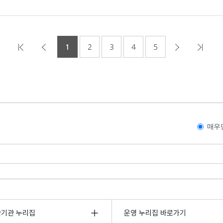
1
2
3
4
5
매우
관기관 누리집
운영 누리집 바로가기