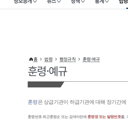
정보공개
뉴스
정책
통계
법령
이 누리집은 대한민국 공식 전자정부 누리집입니다.
홈
법령
행정규칙
훈령·예규
훈령·예규
훈령
은 상급기관이 하급기관에 대해 장기간에 
훈령번호·최근훈령순 또는 검색어란에
훈령명 또는 발령번호
를,