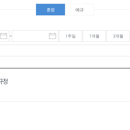
훈령
예규
~
1주일
1개월
3개월
시
마
작
감
일
일
선
선
택
택
달
달
력
력
규정