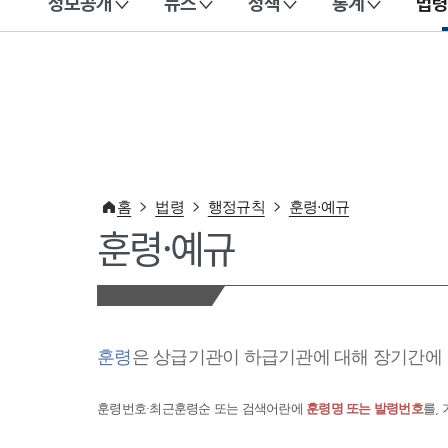
정보공개
뉴스
정책
통계
법령
이 누리집은 대한민국 공식 전자정부 누리집입니다.
홈
법령
행정규칙
훈령·예규
훈령·예규
훈령
은 상급기관이 하급기관에 대해 장기간에 
훈령번호·최근훈령순 또는 검색어란에
훈령명 또는 발령번호
를,