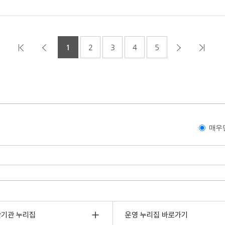
1
2
3
4
5
매우
관기관 누리집
운영 누리집 바로가기