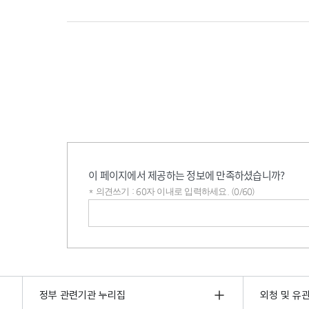
이 페이지에서 제공하는 정보에 만족하셨습니까?
* 의견쓰기 : 60자 이내로 입력하세요. (0/60)
의견쓰기
정부 관련기관 누리집
외청 및 유