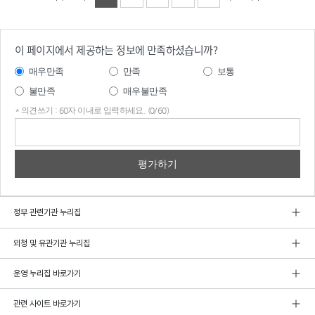
이 페이지에서 제공하는 정보에 만족하셨습니까?
매우만족
만족
보통
불만족
매우불만족
* 의견쓰기 : 60자 이내로 입력하세요. (0/60)
의견
쓰기
정부 관련기관 누리집
외청 및 유관기관 누리집
운영 누리집 바로가기
관련 사이트 바로가기