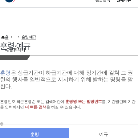
통합검색
전체메뉴
이 누리집은 대한민국 공식 전자정부 누리집입니다.
바로가기 메뉴
홈
훈령·예규
훈령·예규
공유하기
훈령
은 상급기관이 하급기관에 대해 장기간에 걸쳐 그 권
한의 행사를 일반적으로 지시하기 위해 발하는 명령을 말
한다.
훈령번호·최근훈령순 또는 검색어란에
훈령명 또는 발령번호
를, 기간별란에 기간
을 입력하시면
더 빠른 검색
을 하실 수 있습니다.
훈령
예규