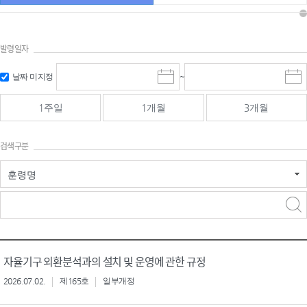
발령일자
시작일 입
마감일 입
날짜 미지정
~
시
마
력 및 선택
력 및 선택
작
감
일
일
1주일
1개월
3개월
선
선
택
택
달
달
검색구분
력
력
훈령명
검색
검색
어 입력
구분 선택
자율기구 외환분석과의 설치 및 운영에 관한 규정
2026.07.02.
제165호
일부개정