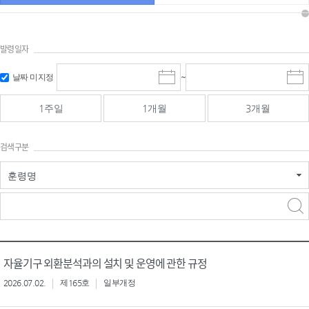
발령일자
시작일 입
마감일 입
날짜 미지정
~
시
마
력 및 선택
력 및 선택
작
감
일
일
1주일
1개월
3개월
선
선
택
택
달
달
검색구분
력
력
훈령명
검색
검색
어 입력
구분 선택
자율기구 외환분석과의 설치 및 운영에 관한 규정
2026.07.02.
제165호
일부개정