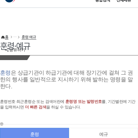
통합검색
전체메뉴
이 누리집은 대한민국 공식 전자정부 누리집입니다.
바로가기 메뉴
홈
훈령·예규
훈령·예규
공유하기
훈령
은 상급기관이 하급기관에 대해 장기간에 걸쳐 그 권
한의 행사를 일반적으로 지시하기 위해 발하는 명령을 말
한다.
훈령번호·최근훈령순 또는 검색어란에
훈령명 또는 발령번호
를, 기간별란에 기간
을 입력하시면
더 빠른 검색
을 하실 수 있습니다.
훈령
예규