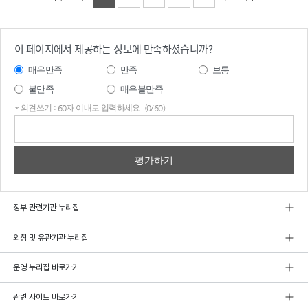
이 페이지에서 제공하는 정보에 만족하셨습니까?
매우만족
만족
보통
불만족
매우불만족
* 의견쓰기 : 60자 이내로 입력하세요. (0/60)
의견
쓰기
정부 관련기관 누리집
외청 및 유관기관 누리집
운영 누리집 바로가기
관련 사이트 바로가기