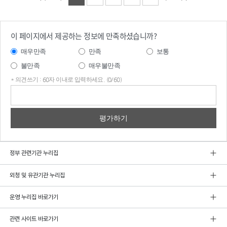
이 페이지에서 제공하는 정보에 만족하셨습니까?
매우만족
만족
보통
불만족
매우불만족
* 의견쓰기 : 60자 이내로 입력하세요. (0/60)
의견
쓰기
정부 관련기관 누리집
외청 및 유관기관 누리집
운영 누리집 바로가기
관련 사이트 바로가기