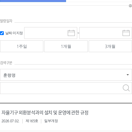
발령일자
시작일 입
마감일 입
날짜 미지정
~
시
마
력 및 선택
력 및 선택
작
감
일
일
1주일
1개월
3개월
선
선
택
택
달
달
검색구분
력
력
훈령명
검색
검색
어 입력
구분 선택
자율기구 외환분석과의 설치 및 운영에 관한 규정
2026.07.02.
제165호
일부개정