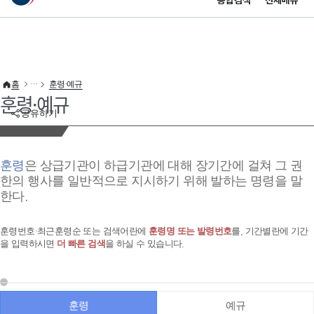
통합검색
전체메뉴
이 누리집은 대한민국 공식 전자정부 누리집입니다.
바로가기 메뉴
홈
훈령·예규
훈령·예규
공유하기
훈령
은 상급기관이 하급기관에 대해 장기간에 걸쳐 그 권
한의 행사를 일반적으로 지시하기 위해 발하는 명령을 말
한다.
훈령번호·최근훈령순 또는 검색어란에
훈령명 또는 발령번호
를, 기간별란에 기간
을 입력하시면
더 빠른 검색
을 하실 수 있습니다.
훈령
예규