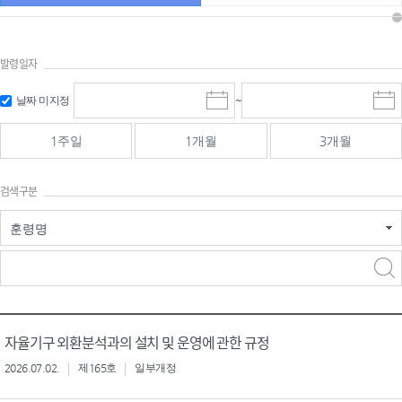
발령일자
시작일 입
마감일 입
날짜 미지정
~
시
마
력 및 선택
력 및 선택
작
감
일
일
1주일
1개월
3개월
선
선
택
택
달
달
검색구분
력
력
훈령명
검색
검색
어 입력
구분 선택
자율기구 외환분석과의 설치 및 운영에 관한 규정
2026.07.02.
제165호
일부개정