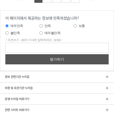
이 페이지에서 제공하는 정보에 만족하셨습니까?
매우만족
만족
보통
불만족
매우불만족
* 의견쓰기 : 60자 이내로 입력하세요. (0/60)
의견
쓰기
정부 관련기관 누리집
외청 및 유관기관 누리집
운영 누리집 바로가기
관련 사이트 바로가기