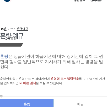
통합검색
전체메뉴
이 누리집은 대한민국 공식 전자정부 누리집입니다.
바로가기 메뉴
홈
훈령·예규
훈령·예규
공유하기
훈령
은 상급기관이 하급기관에 대해 장기간에 걸쳐 그 권
한의 행사를 일반적으로 지시하기 위해 발하는 명령을 말
한다.
훈령번호·최근훈령순 또는 검색어란에
훈령명 또는 발령번호
를, 기간별란에 기간
을 입력하시면
더 빠른 검색
을 하실 수 있습니다.
훈령
예규