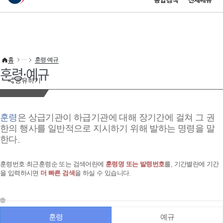
통합검색
전체메뉴
이 누리집은 대한민국 공식 전자정부 누리집입니다.
바로가기 메뉴
홈
훈령·예규
훈령·예규
공유하기
훈령
은 상급기관이 하급기관에 대해 장기간에 걸쳐 그 권
한의 행사를 일반적으로 지시하기 위해 발하는 명령을 말
한다.
훈령번호·최근훈령순 또는 검색어란에
훈령명 또는 발령번호
를, 기간별란에 기간
을 입력하시면
더 빠른 검색
을 하실 수 있습니다.
훈령
예규