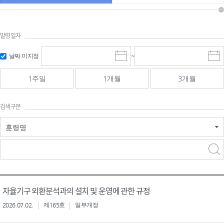
발령일자
시작일 입
마감일 입
날짜 미지정
~
시
마
력 및 선택
력 및 선택
작
감
일
일
1주일
1개월
3개월
선
선
택
택
달
달
검색구분
력
력
훈령명
검색
검색
어 입력
구분 선택
자율기구 외환분석과의 설치 및 운영에 관한 규정
2026.07.02.
제165호
일부개정