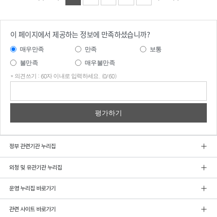
이 페이지에서 제공하는 정보에 만족하셨습니까?
매우만족
만족
보통
불만족
매우불만족
* 의견쓰기 : 60자 이내로 입력하세요. (0/60)
의견
쓰기
정부 관련기관 누리집
외청 및 유관기관 누리집
운영 누리집 바로가기
관련 사이트 바로가기