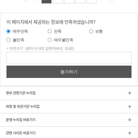
이 페이지에서 제공하는 정보에 만족하셨습니까?
매우만족
만족
보통
불만족
매우불만족
* 의견쓰기 : 60자 이내로 입력하세요. (0/60)
의견
쓰기
정부 관련기관 누리집
외청 및 유관기관 누리집
운영 누리집 바로가기
관련 사이트 바로가기