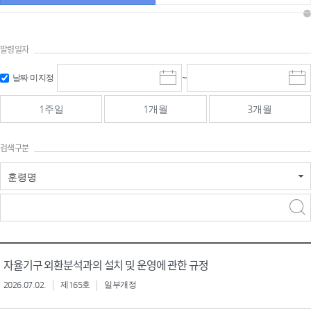
발령일자
시작일 입
마감일 입
날짜 미지정
~
시
마
력 및 선택
력 및 선택
작
감
일
일
1주일
1개월
3개월
선
선
택
택
달
달
검색구분
력
력
훈령명
검색
검색
어 입력
구분 선택
자율기구 외환분석과의 설치 및 운영에 관한 규정
2026.07.02.
제165호
일부개정