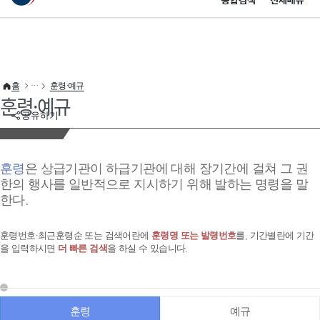
통합검색
전체메뉴
이 누리집은 대한민국 공식 전자정부 누리집입니다.
바로가기 메뉴
홈
훈령·예규
훈령·예규
공유하기
훈령
은 상급기관이 하급기관에 대해 장기간에 걸쳐 그 권
한의 행사를 일반적으로 지시하기 위해 발하는 명령을 말
한다.
훈령번호·최근훈령순 또는 검색어란에
훈령명 또는 발령번호
를, 기간별란에 기간
을 입력하시면
더 빠른 검색
을 하실 수 있습니다.
훈령
예규