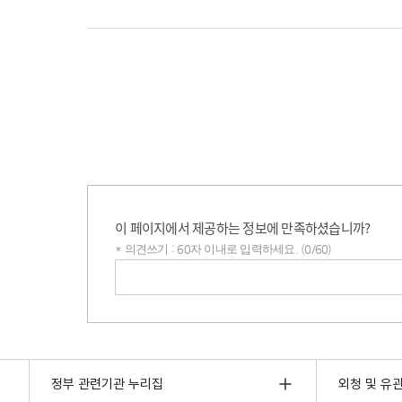
이 페이지에서 제공하는 정보에 만족하셨습니까?
* 의견쓰기 : 60자 이내로 입력하세요. (0/60)
의견쓰기
정부 관련기관 누리집
외청 및 유