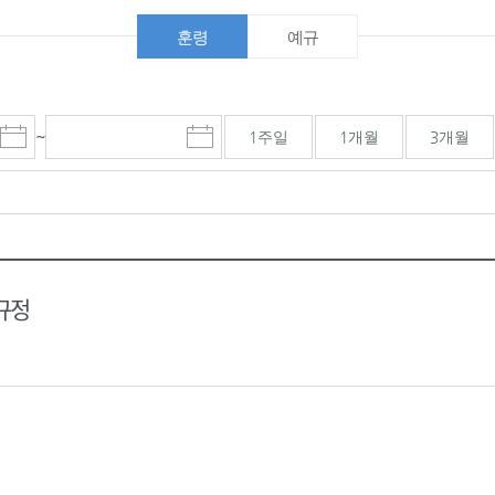
훈령
예규
~
1주일
1개월
3개월
시
마
작
감
일
일
선
선
택
택
달
달
력
력
규정