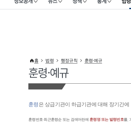
정보공개
뉴스
정책
통계
법령
이 누리집은 대한민국 공식 전자정부 누리집입니다.
홈
법령
행정규칙
훈령·예규
훈령·예규
훈령
은 상급기관이 하급기관에 대해 장기간에 
훈령번호·최근훈령순 또는 검색어란에
훈령명 또는 발령번호
를,