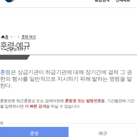
통합검색
전체메뉴
이 누리집은 대한민국 공식 전자정부 누리집입니다.
바로가기 메뉴
홈
훈령·예규
훈령·예규
공유하기
훈령
은 상급기관이 하급기관에 대해 장기간에 걸쳐 그 권
한의 행사를 일반적으로 지시하기 위해 발하는 명령을 말
한다.
훈령번호·최근훈령순 또는 검색어란에
훈령명 또는 발령번호
를, 기간별란에 기간
을 입력하시면
더 빠른 검색
을 하실 수 있습니다.
훈령
예규