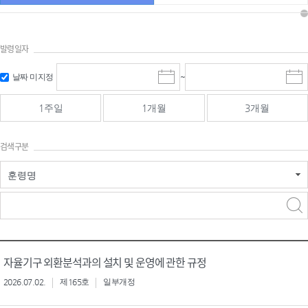
발령일자
시작일 입
마감일 입
날짜 미지정
~
시
마
력 및 선택
력 및 선택
작
감
일
일
1주일
1개월
3개월
선
선
택
택
달
달
검색구분
력
력
훈령명
검색
검색
어 입력
구분 선택
자율기구 외환분석과의 설치 및 운영에 관한 규정
2026.07.02.
제165호
일부개정