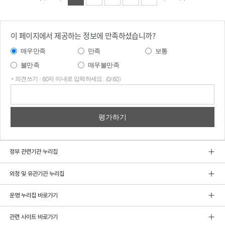
이 페이지에서 제공하는 정보에 만족하셨습니까?
매우만족
만족
보통
불만족
매우불만족
* 의견쓰기 : 60자 이내로 입력하세요. (0/60)
의견
쓰기
정부 관련기관 누리집
외청 및 유관기관 누리집
운영 누리집 바로가기
관련 사이트 바로가기