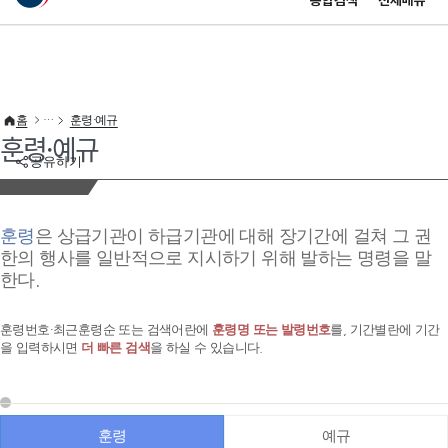
통합검색
전체메뉴
이 누리집은 대한민국 공식 전자정부 누리집입니다.
바로가기 메뉴
홈
훈령·예규
훈령·예규
공유하기
훈령
은 상급기관이 하급기관에 대해 장기간에 걸쳐 그 권
한의 행사를 일반적으로 지시하기 위해 발하는 명령을 말
한다.
훈령번호·최근훈령순 또는 검색어란에
훈령명 또는 발령번호
를, 기간별란에 기간
을 입력하시면
더 빠른 검색
을 하실 수 있습니다.
훈령
예규