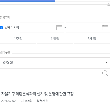
발령일자
시작일 입
마감일 입
날짜 미지정
~
시
마
력 및 선택
력 및 선택
작
감
일
일
1주일
1개월
3개월
선
선
택
택
달
달
검색구분
력
력
훈령명
검색
검색
어 입력
구분 선택
자율기구 외환분석과의 설치 및 운영에 관한 규정
2026.07.02.
제165호
일부개정