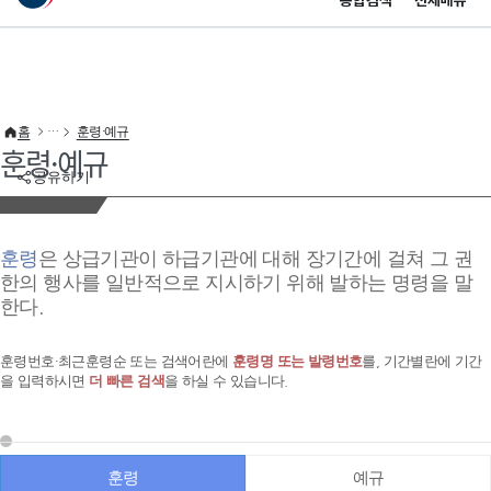
통합검색
전체메뉴
이 누리집은 대한민국 공식 전자정부 누리집입니다.
바로가기 메뉴
홈
훈령·예규
훈령·예규
공유하기
훈령
은 상급기관이 하급기관에 대해 장기간에 걸쳐 그 권
한의 행사를 일반적으로 지시하기 위해 발하는 명령을 말
한다.
훈령번호·최근훈령순 또는 검색어란에
훈령명 또는 발령번호
를, 기간별란에 기간
을 입력하시면
더 빠른 검색
을 하실 수 있습니다.
훈령
예규