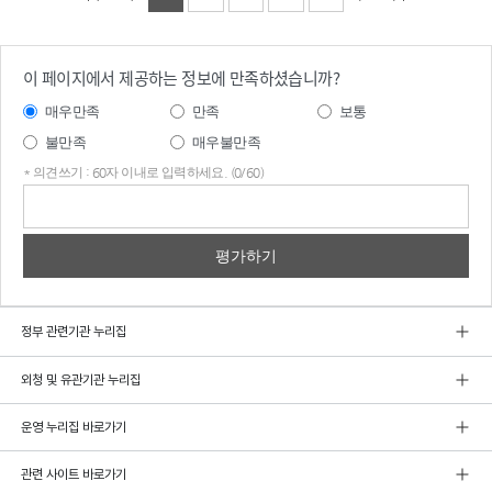
이 페이지에서 제공하는 정보에 만족하셨습니까?
매우만족
만족
보통
불만족
매우불만족
* 의견쓰기 : 60자 이내로 입력하세요. (0/60)
의견
쓰기
정부 관련기관 누리집
외청 및 유관기관 누리집
운영 누리집 바로가기
관련 사이트 바로가기