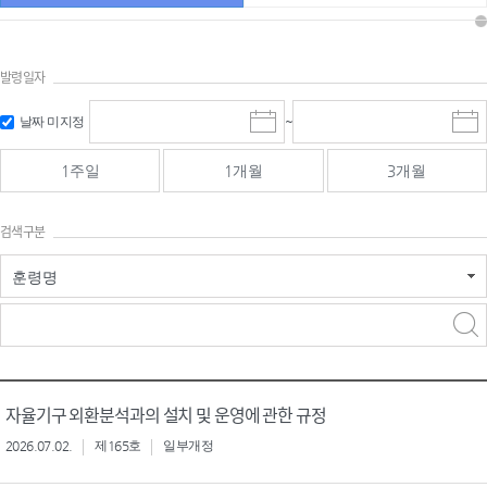
발령일자
시작일 입
마감일 입
날짜 미지정
~
시
마
력 및 선택
력 및 선택
작
감
일
일
1주일
1개월
3개월
선
선
택
택
달
달
검색구분
력
력
훈령명
검색
검색
어 입력
구분 선택
자율기구 외환분석과의 설치 및 운영에 관한 규정
2026.07.02.
제165호
일부개정