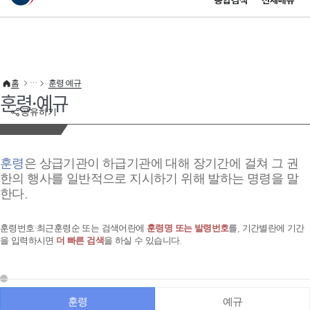
통합검색
전체메뉴
이 누리집은 대한민국 공식 전자정부 누리집입니다.
바로가기 메뉴
홈
훈령·예규
훈령·예규
공유하기
훈령
은 상급기관이 하급기관에 대해 장기간에 걸쳐 그 권
한의 행사를 일반적으로 지시하기 위해 발하는 명령을 말
한다.
훈령번호·최근훈령순 또는 검색어란에
훈령명 또는 발령번호
를, 기간별란에 기간
을 입력하시면
더 빠른 검색
을 하실 수 있습니다.
훈령
예규