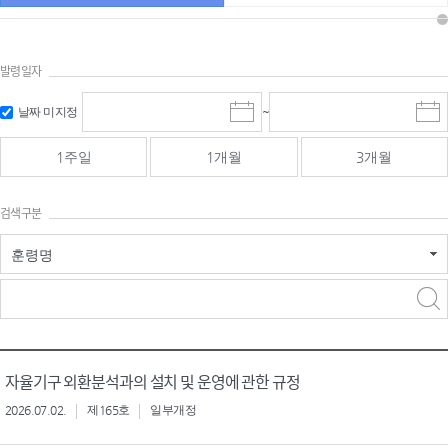
발령일자
시작일 입
마감일 입
날짜 미지정
~
시
마
력 및 선택
력 및 선택
작
감
일
일
1주일
1개월
3개월
선
선
택
택
달
달
검색구분
력
력
훈령명
검색
검색
어 입력
구분 선택
자율기구 외환분석과의 설치 및 운영에 관한 규정
2026.07.02.
제165호
일부개정