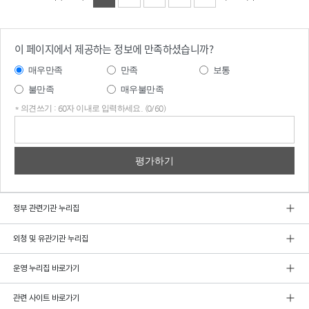
이 페이지에서 제공하는 정보에 만족하셨습니까?
매우만족
만족
보통
불만족
매우불만족
* 의견쓰기 : 60자 이내로 입력하세요. (0/60)
의견
쓰기
정부 관련기관 누리집
외청 및 유관기관 누리집
운영 누리집 바로가기
관련 사이트 바로가기