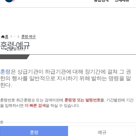
통합검색
전체메뉴
이 누리집은 대한민국 공식 전자정부 누리집입니다.
바로가기 메뉴
홈
훈령·예규
훈령·예규
공유하기
훈령
은 상급기관이 하급기관에 대해 장기간에 걸쳐 그 권
한의 행사를 일반적으로 지시하기 위해 발하는 명령을 말
한다.
훈령번호·최근훈령순 또는 검색어란에
훈령명 또는 발령번호
를, 기간별란에 기간
을 입력하시면
더 빠른 검색
을 하실 수 있습니다.
훈령
예규