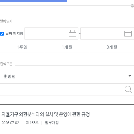
발령일자
시작일 입
마감일 입
날짜 미지정
~
시
마
력 및 선택
력 및 선택
작
감
일
일
1주일
1개월
3개월
선
선
택
택
달
달
검색구분
력
력
훈령명
검색
검색
어 입력
구분 선택
자율기구 외환분석과의 설치 및 운영에 관한 규정
2026.07.02.
제165호
일부개정