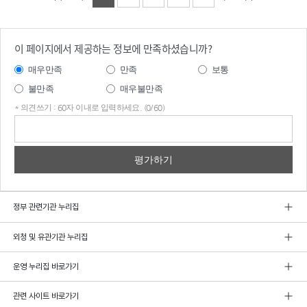
이 페이지에서 제공하는 정보에 만족하셨습니까?
매우만족
만족
보통
불만족
매우불만족
* 의견쓰기 : 60자 이내로 입력하세요. (0/60)
의견
쓰기
정부 관련기관 누리집
외청 및 유관기관 누리집
운영 누리집 바로가기
관련 사이트 바로가기