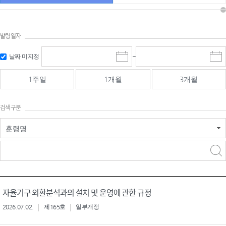
발령일자
시작일 입
마감일 입
날짜 미지정
~
시
마
력 및 선택
력 및 선택
작
감
일
일
1주일
1개월
3개월
선
선
택
택
달
달
검색구분
력
력
훈령명
검색
검색
어 입력
구분 선택
자율기구 외환분석과의 설치 및 운영에 관한 규정
2026.07.02.
제165호
일부개정