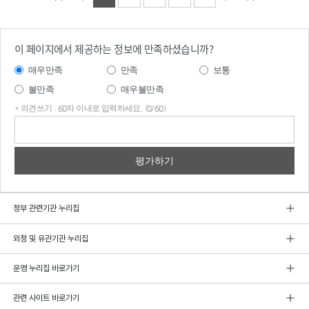
이 페이지에서 제공하는 정보에 만족하셨습니까?
매우만족
만족
보통
불만족
매우불만족
* 의견쓰기 : 60자 이내로 입력하세요. (0/60)
의견
쓰기
정부 관련기관 누리집
외청 및 유관기관 누리집
운영 누리집 바로가기
관련 사이트 바로가기