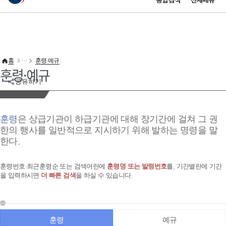
통합검색
전체메뉴
이 누리집은 대한민국 공식 전자정부 누리집입니다.
바로가기 메뉴
홈
훈령·예규
훈령·예규
공유하기
훈령
은 상급기관이 하급기관에 대해 장기간에 걸쳐 그 권
한의 행사를 일반적으로 지시하기 위해 발하는 명령을 말
한다.
훈령번호·최근훈령순 또는 검색어란에
훈령명 또는 발령번호
를, 기간별란에 기간
을 입력하시면
더 빠른 검색
을 하실 수 있습니다.
훈령
예규