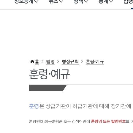
정보공개
뉴스
정책
통계
법령
이 누리집은 대한민국 공식 전자정부 누리집입니다.
홈
법령
행정규칙
훈령·예규
훈령·예규
훈령
은 상급기관이 하급기관에 대해 장기간에 
훈령번호·최근훈령순 또는 검색어란에
훈령명 또는 발령번호
를,