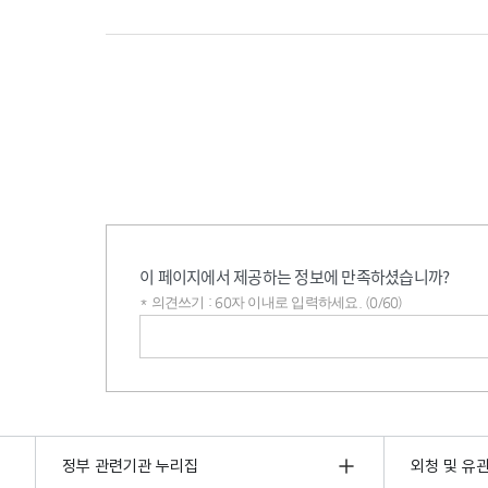
이 페이지에서 제공하는 정보에 만족하셨습니까?
* 의견쓰기 : 60자 이내로 입력하세요. (0/60)
의견쓰기
정부 관련기관 누리집
외청 및 유