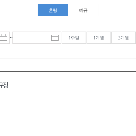
훈령
예규
~
1주일
1개월
3개월
시
마
작
감
일
일
선
선
택
택
달
달
력
력
규정