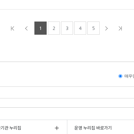
1
2
3
4
5
매우
관기관 누리집
운영 누리집 바로가기