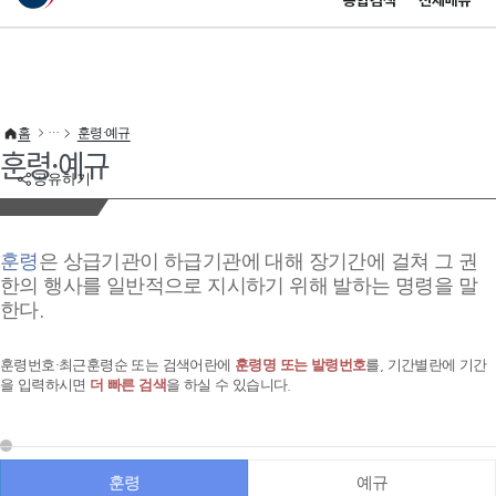
통합검색
전체메뉴
이 누리집은 대한민국 공식 전자정부 누리집입니다.
바로가기 메뉴
홈
훈령·예규
훈령·예규
공유하기
훈령
은 상급기관이 하급기관에 대해 장기간에 걸쳐 그 권
한의 행사를 일반적으로 지시하기 위해 발하는 명령을 말
한다.
훈령번호·최근훈령순 또는 검색어란에
훈령명 또는 발령번호
를, 기간별란에 기간
을 입력하시면
더 빠른 검색
을 하실 수 있습니다.
훈령
예규