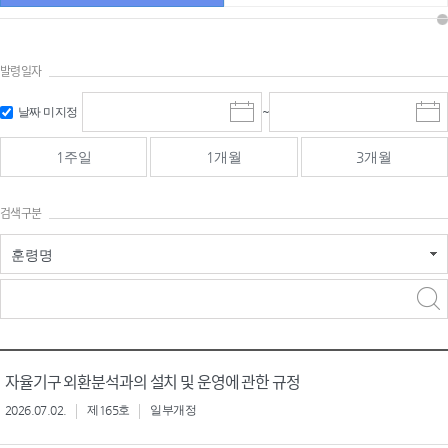
발령일자
시작일 입
마감일 입
날짜 미지정
~
시
마
력 및 선택
력 및 선택
작
감
일
일
1주일
1개월
3개월
선
선
택
택
달
달
검색구분
력
력
훈령명
검색
검색
어 입력
구분 선택
자율기구 외환분석과의 설치 및 운영에 관한 규정
2026.07.02.
제165호
일부개정