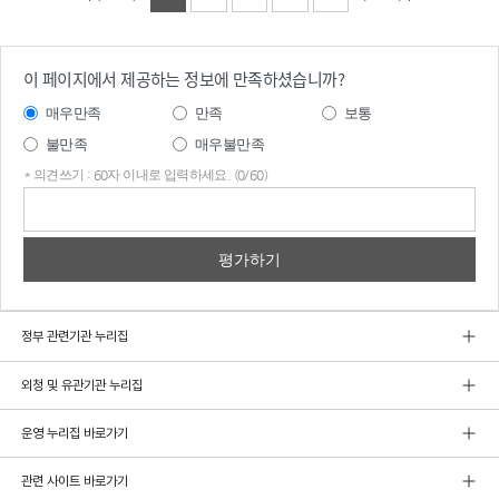
이 페이지에서 제공하는 정보에 만족하셨습니까?
매우만족
만족
보통
불만족
매우불만족
* 의견쓰기 : 60자 이내로 입력하세요. (0/60)
의견
쓰기
정부 관련기관 누리집
외청 및 유관기관 누리집
운영 누리집 바로가기
관련 사이트 바로가기