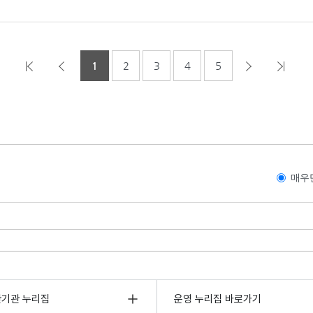
1
2
3
4
5
매우
관기관 누리집
운영 누리집 바로가기