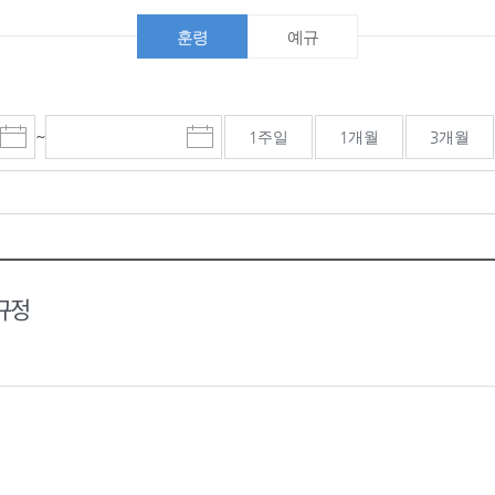
훈령
예규
~
1주일
1개월
3개월
시
마
작
감
일
일
선
선
택
택
달
달
력
력
규정