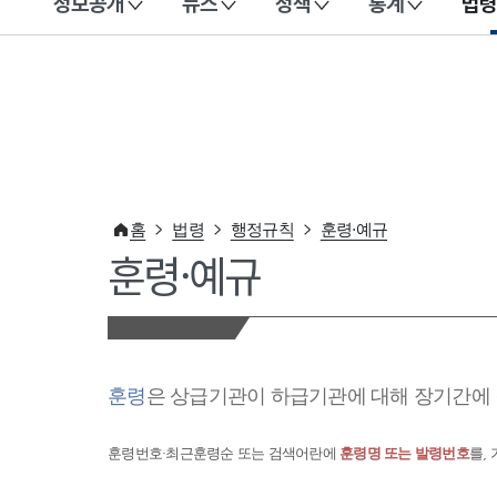
정보공개
뉴스
정책
통계
법령
이 누리집은 대한민국 공식 전자정부 누리집입니다.
홈
법령
행정규칙
훈령·예규
훈령·예규
훈령
은 상급기관이 하급기관에 대해 장기간에 
훈령번호·최근훈령순 또는 검색어란에
훈령명 또는 발령번호
를,