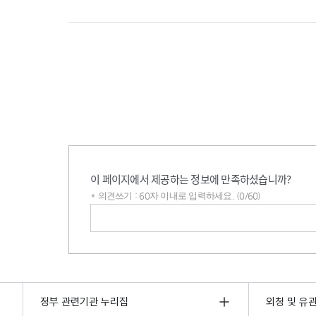
이 페이지에서 제공하는 정보에 만족하셨습니까?
* 의견쓰기 : 60자 이내로 입력하세요. (0/60)
의견쓰기
정부 관련기관 누리집
외청 및 유