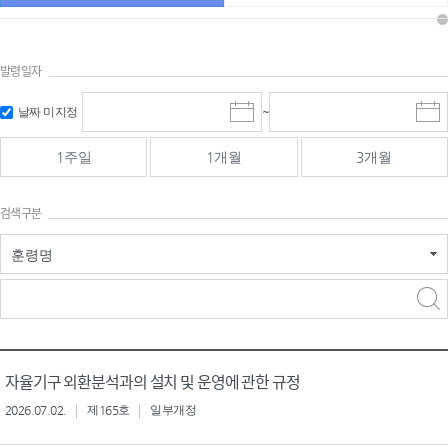
발령일자
시작일 입
마감일 입
날짜 미지정
~
시
마
력 및 선택
력 및 선택
작
감
일
일
1주일
1개월
3개월
선
선
택
택
달
달
검색구분
력
력
훈령명
검색
검색
어 입력
구분 선택
자율기구 외환분석과의 설치 및 운영에 관한 규정
2026.07.02.
제165호
일부개정