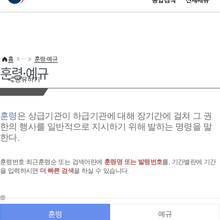
통합검색
전체메뉴
이 누리집은 대한민국 공식 전자정부 누리집입니다.
바로가기 메뉴
홈
훈령·예규
훈령·예규
공유하기
훈령
은 상급기관이 하급기관에 대해 장기간에 걸쳐 그 권
한의 행사를 일반적으로 지시하기 위해 발하는 명령을 말
한다.
훈령번호·최근훈령순 또는 검색어란에
훈령명 또는 발령번호
를, 기간별란에 기간
을 입력하시면
더 빠른 검색
을 하실 수 있습니다.
훈령
예규