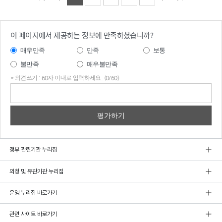
이 페이지에서 제공하는 정보에 만족하셨습니까?
매우만족
만족
보통
불만족
매우불만족
* 의견쓰기 : 60자 이내로 입력하세요. (0/60)
의견
쓰기
정부 관련기관 누리집
외청 및 유관기관 누리집
운영 누리집 바로가기
관련 사이트 바로가기