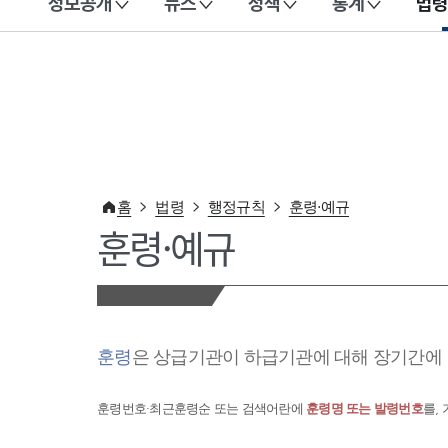
정보공개
뉴스
정책
통계
법령
이 누리집은 대한민국 공식 전자정부 누리집입니다.
홈
법령
행정규칙
훈령·예규
훈령·예규
훈령
은 상급기관이 하급기관에 대해 장기간에 
훈령번호·최근훈령순 또는 검색어란에
훈령명 또는 발령번호
를,