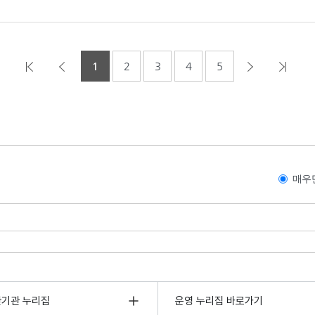
1
2
3
4
5
매우
관기관 누리집
운영 누리집 바로가기