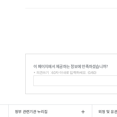
이 페이지에서 제공하는 정보에 만족하셨습니까?
* 의견쓰기 : 60자 이내로 입력하세요. (0/60)
의견쓰기
정부 관련기관 누리집
외청 및 유