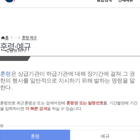
통합검색
전체메뉴
이 누리집은 대한민국 공식 전자정부 누리집입니다.
바로가기 메뉴
홈
훈령·예규
훈령·예규
공유하기
훈령
은 상급기관이 하급기관에 대해 장기간에 걸쳐 그 권
한의 행사를 일반적으로 지시하기 위해 발하는 명령을 말
한다.
훈령번호·최근훈령순 또는 검색어란에
훈령명 또는 발령번호
를, 기간별란에 기간
을 입력하시면
더 빠른 검색
을 하실 수 있습니다.
훈령
예규