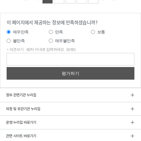
이 페이지에서 제공하는 정보에 만족하셨습니까?
매우만족
만족
보통
불만족
매우불만족
* 의견쓰기 : 60자 이내로 입력하세요. (0/60)
의견
쓰기
정부 관련기관 누리집
외청 및 유관기관 누리집
운영 누리집 바로가기
관련 사이트 바로가기