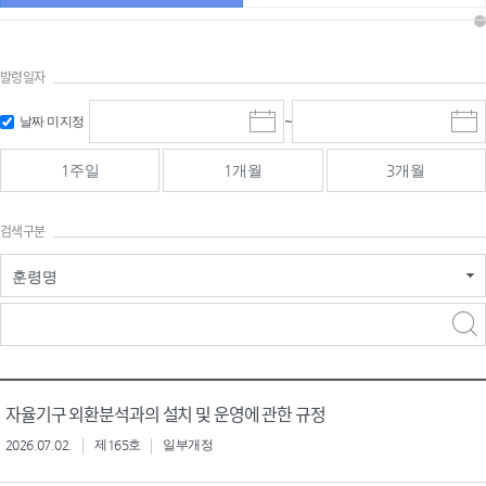
발령일자
시작일 입
마감일 입
날짜 미지정
~
시
마
력 및 선택
력 및 선택
작
감
일
일
1주일
1개월
3개월
선
선
택
택
달
달
검색구분
력
력
훈령명
검색
검색
어 입력
구분 선택
자율기구 외환분석과의 설치 및 운영에 관한 규정
2026.07.02.
제165호
일부개정