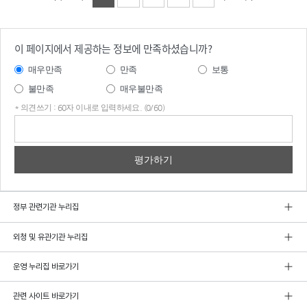
이 페이지에서 제공하는 정보에 만족하셨습니까?
매우만족
만족
보통
불만족
매우불만족
* 의견쓰기 : 60자 이내로 입력하세요. (0/60)
의견
쓰기
정부 관련기관 누리집
외청 및 유관기관 누리집
운영 누리집 바로가기
관련 사이트 바로가기