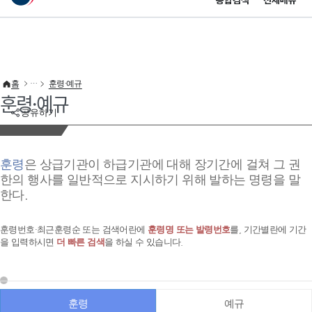
통합검색
전체메뉴
이 누리집은 대한민국 공식 전자정부 누리집입니다.
바로가기 메뉴
홈
훈령·예규
훈령·예규
공유하기
훈령
은 상급기관이 하급기관에 대해 장기간에 걸쳐 그 권
한의 행사를 일반적으로 지시하기 위해 발하는 명령을 말
한다.
훈령번호·최근훈령순 또는 검색어란에
훈령명 또는 발령번호
를, 기간별란에 기간
을 입력하시면
더 빠른 검색
을 하실 수 있습니다.
훈령
예규