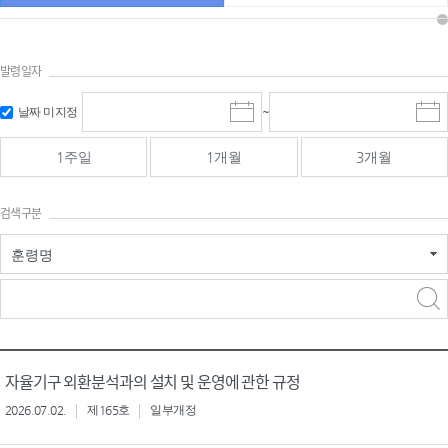
발령일자
시작일 입
마감일 입
날짜 미지정
~
시
마
력 및 선택
력 및 선택
작
감
일
일
1주일
1개월
3개월
선
선
택
택
달
달
검색구분
력
력
훈령명
검색
검색
어 입력
구분 선택
자율기구 외환분석과의 설치 및 운영에 관한 규정
2026.07.02.
제165호
일부개정