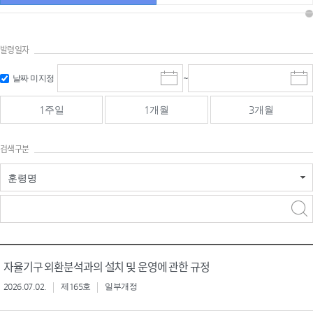
발령일자
시작일 입
마감일 입
날짜 미지정
~
시
마
력 및 선택
력 및 선택
작
감
일
일
1주일
1개월
3개월
선
선
택
택
달
달
검색구분
력
력
훈령명
검색
검색
어 입력
구분 선택
자율기구 외환분석과의 설치 및 운영에 관한 규정
2026.07.02.
제165호
일부개정