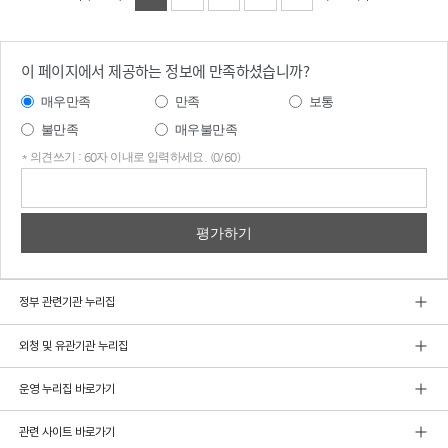
이 페이지에서 제공하는 정보에 만족하셨습니까?
매우만족
만족
보통
불만족
매우불만족
* 의견쓰기 : 60자 이내로 입력하세요. (0/60)
의견
쓰기
정부 관련기관 누리집
외청 및 유관기관 누리집
운영 누리집 바로가기
관련 사이트 바로가기