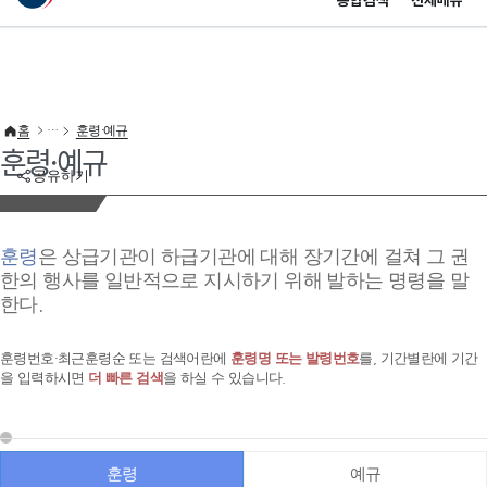
통합검색
전체메뉴
이 누리집은 대한민국 공식 전자정부 누리집입니다.
바로가기 메뉴
홈
훈령·예규
훈령·예규
공유하기
훈령
은 상급기관이 하급기관에 대해 장기간에 걸쳐 그 권
한의 행사를 일반적으로 지시하기 위해 발하는 명령을 말
한다.
훈령번호·최근훈령순 또는 검색어란에
훈령명 또는 발령번호
를, 기간별란에 기간
을 입력하시면
더 빠른 검색
을 하실 수 있습니다.
훈령
예규