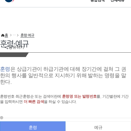
통합검색
전체메뉴
이 누리집은 대한민국 공식 전자정부 누리집입니다.
바로가기 메뉴
홈
훈령·예규
훈령·예규
공유하기
훈령
은 상급기관이 하급기관에 대해 장기간에 걸쳐 그 권
한의 행사를 일반적으로 지시하기 위해 발하는 명령을 말
한다.
훈령번호·최근훈령순 또는 검색어란에
훈령명 또는 발령번호
를, 기간별란에 기간
을 입력하시면
더 빠른 검색
을 하실 수 있습니다.
훈령
예규