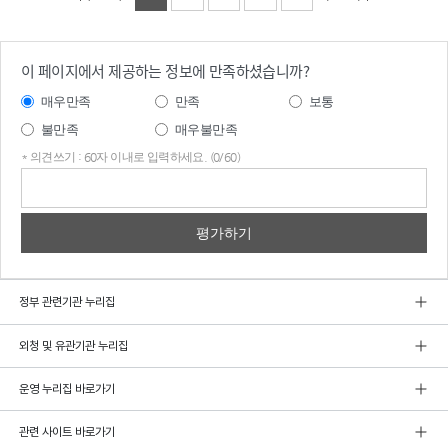
이 페이지에서 제공하는 정보에 만족하셨습니까?
매우만족
만족
보통
불만족
매우불만족
* 의견쓰기 : 60자 이내로 입력하세요. (0/60)
의견
쓰기
정부 관련기관 누리집
외청 및 유관기관 누리집
운영 누리집 바로가기
관련 사이트 바로가기