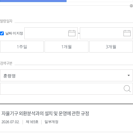
발령일자
시작일 입
마감일 입
날짜 미지정
~
시
마
력 및 선택
력 및 선택
작
감
일
일
1주일
1개월
3개월
선
선
택
택
달
달
검색구분
력
력
훈령명
검색
검색
어 입력
구분 선택
자율기구 외환분석과의 설치 및 운영에 관한 규정
2026.07.02.
제165호
일부개정