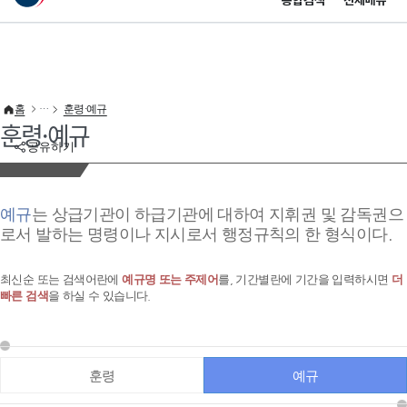
통합검색
전체메뉴
이 누리집은 대한민국 공식 전자정부 누리집입니다.
바로가기 메뉴
홈
훈령·예규
훈령·예규
공유하기
예규
는 상급기관이 하급기관에 대하여 지휘권 및 감독권으
로서 발하는 명령이나 지시로서 행정규칙의 한 형식이다.
최신순 또는 검색어란에
예규명 또는 주제어
를, 기간별란에 기간을 입력하시면
더
빠른 검색
을 하실 수 있습니다.
훈령
예규