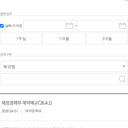
발령일자
시작일 입
마감일 입
날짜 미지정
~
시
마
력 및 선택
력 및 선택
작
감
일
일
1주일
1개월
3개월
선
선
택
택
달
달
검색구분
력
력
예규명
검색
검색
어 입력
구분 선택
재정경제부 계약예규('26.4.1)
2026.04.01.
계약정책과