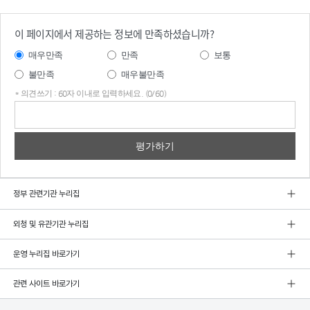
이 페이지에서 제공하는 정보에 만족하셨습니까?
매우만족
만족
보통
불만족
매우불만족
* 의견쓰기 : 60자 이내로 입력하세요. (0/60)
의견
쓰기
정부 관련기관 누리집
외청 및 유관기관 누리집
운영 누리집 바로가기
관련 사이트 바로가기