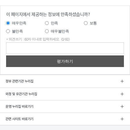
이 페이지에서 제공하는 정보에 만족하셨습니까?
매우만족
만족
보통
불만족
매우불만족
* 의견쓰기 : 60자 이내로 입력하세요. (0/60)
의견
쓰기
정부 관련기관 누리집
외청 및 유관기관 누리집
운영 누리집 바로가기
관련 사이트 바로가기