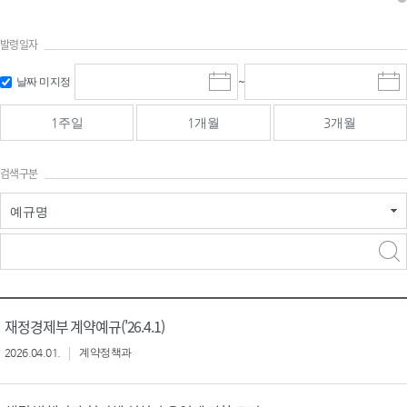
발령일자
시작일 입
마감일 입
날짜 미지정
~
시
마
력 및 선택
력 및 선택
작
감
일
일
1주일
1개월
3개월
선
선
택
택
달
달
검색구분
력
력
예규명
검색
검색
어 입력
구분 선택
재정경제부 계약예규('26.4.1)
2026.04.01.
계약정책과