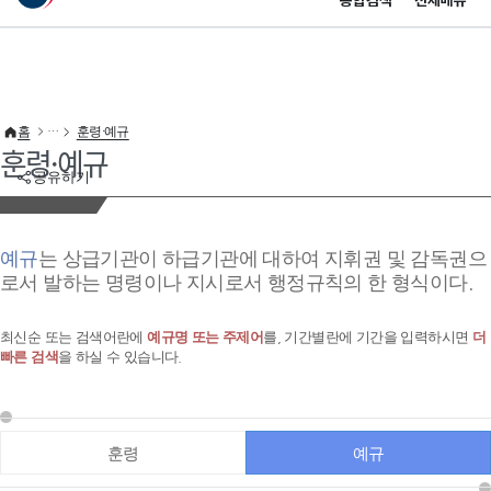
통합검색
전체메뉴
이 누리집은 대한민국 공식 전자정부 누리집입니다.
바로가기 메뉴
홈
훈령·예규
훈령·예규
공유하기
예규
는 상급기관이 하급기관에 대하여 지휘권 및 감독권으
로서 발하는 명령이나 지시로서 행정규칙의 한 형식이다.
최신순 또는 검색어란에
예규명 또는 주제어
를, 기간별란에 기간을 입력하시면
더
빠른 검색
을 하실 수 있습니다.
훈령
예규