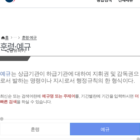
통합검색
전체메뉴
이 누리집은 대한민국 공식 전자정부 누리집입니다.
바로가기 메뉴
홈
훈령·예규
훈령·예규
공유하기
예규
는 상급기관이 하급기관에 대하여 지휘권 및 감독권으
로서 발하는 명령이나 지시로서 행정규칙의 한 형식이다.
최신순 또는 검색어란에
예규명 또는 주제어
를, 기간별란에 기간을 입력하시면
더
빠른 검색
을 하실 수 있습니다.
훈령
예규