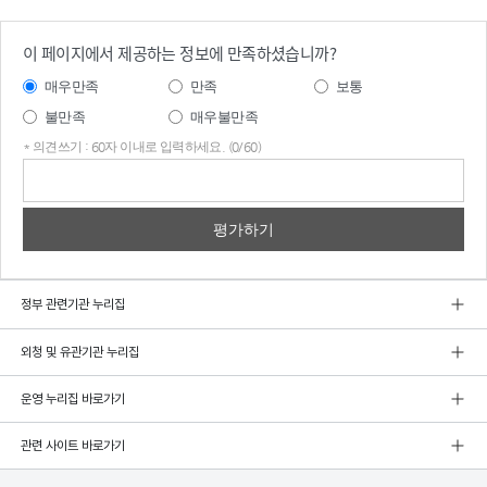
이 페이지에서 제공하는 정보에 만족하셨습니까?
매우만족
만족
보통
불만족
매우불만족
* 의견쓰기 : 60자 이내로 입력하세요. (0/60)
의견
쓰기
정부 관련기관 누리집
외청 및 유관기관 누리집
운영 누리집 바로가기
관련 사이트 바로가기