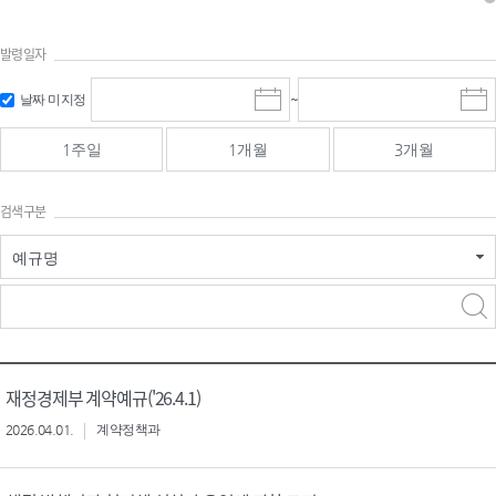
발령일자
시작일 입
마감일 입
날짜 미지정
~
시
마
력 및 선택
력 및 선택
작
감
일
일
1주일
1개월
3개월
선
선
택
택
달
달
검색구분
력
력
예규명
검색
검색
어 입력
구분 선택
재정경제부 계약예규('26.4.1)
2026.04.01.
계약정책과