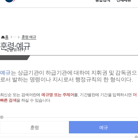
통합검색
전체메뉴
이 누리집은 대한민국 공식 전자정부 누리집입니다.
바로가기 메뉴
홈
훈령·예규
훈령·예규
공유하기
예규
는 상급기관이 하급기관에 대하여 지휘권 및 감독권으
로서 발하는 명령이나 지시로서 행정규칙의 한 형식이다.
최신순 또는 검색어란에
예규명 또는 주제어
를, 기간별란에 기간을 입력하시면
더
빠른 검색
을 하실 수 있습니다.
훈령
예규