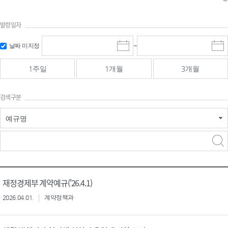
발령일자
시작일 입
마감일 입
날짜 미지정
~
시
마
력 및 선택
력 및 선택
작
감
일
일
1주일
1개월
3개월
선
선
택
택
달
달
검색구분
력
력
예규명
검색
검색
어 입력
구분 선택
재정경제부 계약예규('26.4.1)
2026.04.01.
계약정책과