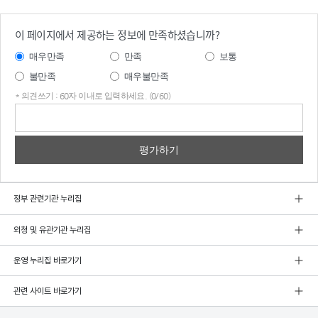
이 페이지에서 제공하는 정보에 만족하셨습니까?
매우만족
만족
보통
불만족
매우불만족
* 의견쓰기 : 60자 이내로 입력하세요. (0/60)
의견
쓰기
정부 관련기관 누리집
외청 및 유관기관 누리집
운영 누리집 바로가기
관련 사이트 바로가기