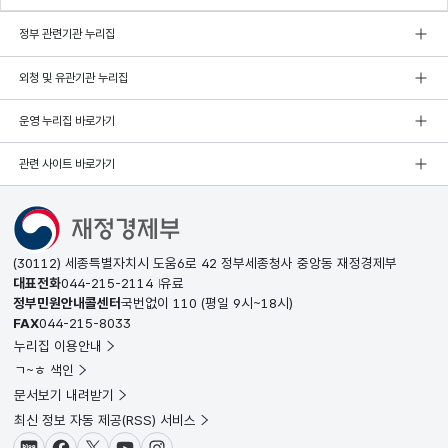
정부 관련기관 누리집
외청 및 유관기관 누리집
운영 누리집 바로가기
관련 사이트 바로가기
(30112) 세종특별자치시 도움6로 42 정부세종청사 중앙동 재정경제부
대표전화
044-215-2114
유료
정부민원안내콜센터
국번없이
110
(평일 9시~18시)
FAX
044-215-8033
누리집 이용안내
ㄱ~ㅎ 색인
문서보기 내려받기
최신 정보 자동 제공(RSS) 서비스
블로그
페이스북
X(트위터)
유튜브
인스타그램