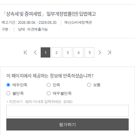
「상속세 및 증여세법」 일부개정법률(안) 입법예고
예고기간 : 2026.08.04. - 2026.08.20.
재산소비세정책관
구분 :
상태 : 의견제출가능
1
2
3
4
5
이 페이지에서 제공하는 정보에 만족하셨습니까?
매우만족
만족
보통
불만족
매우불만족
* 의견쓰기 : 60자 이내로 입력하세요. (0/60)
의견
쓰기