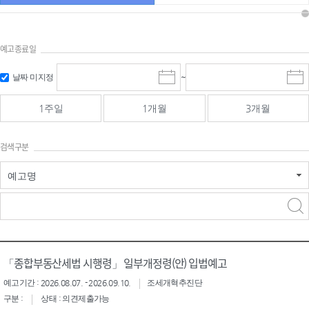
예고종료일
검색
검색
날짜 미지정
~
시
종
기간 시작
기간 종료
작
료
일
일
일
일
1주일
1개월
3개월
선
선
택
택
달
달
검색구분
력
력
예고명
검색구분 - 검색어 입
검색
력
구분 선택
「종합부동산세법 시행령」 일부개정령(안) 입법예고
예고기간 : 2026.08.07. - 2026.09.10.
조세개혁추진단
구분 :
상태 : 의견제출가능