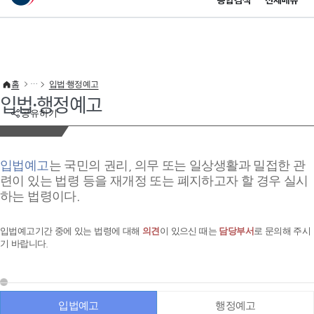
통합검색
전체메뉴
이 누리집은 대한민국 공식 전자정부 누리집입니다.
바로가기 메뉴
홈
입법·행정예고
입법·행정예고
공유하기
입법예고
는 국민의 권리, 의무 또는 일상생활과 밀접한 관
련이 있는 법령 등을 재개정 또는 폐지하고자 할 경우 실시
하는 법령이다.
입법예고기간 중에 있는 법령에 대해
의견
이 있으신 때는
담당부서
로 문의해 주시
기 바랍니다.
입법예고
행정예고