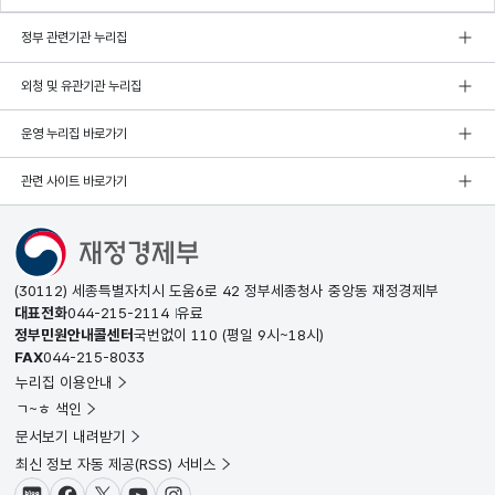
정부 관련기관 누리집
외청 및 유관기관 누리집
운영 누리집 바로가기
관련 사이트 바로가기
(30112) 세종특별자치시 도움6로 42 정부세종청사 중앙동 재정경제부
대표전화
044-215-2114
유료
정부민원안내콜센터
국번없이
110
(평일 9시~18시)
FAX
044-215-8033
누리집 이용안내
ㄱ~ㅎ 색인
문서보기 내려받기
최신 정보 자동 제공(RSS) 서비스
블로그
페이스북
X(트위터)
유튜브
인스타그램