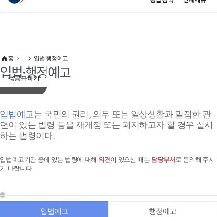
통합검색
전체메뉴
이 누리집은 대한민국 공식 전자정부 누리집입니다.
바로가기 메뉴
홈
입법·행정예고
입법·행정예고
공유하기
입법예고
는 국민의 권리, 의무 또는 일상생활과 밀접한 관
련이 있는 법령 등을 재개정 또는 폐지하고자 할 경우 실시
하는 법령이다.
입법예고기간 중에 있는 법령에 대해
의견
이 있으신 때는
담당부서
로 문의해 주시
기 바랍니다.
입법예고
행정예고