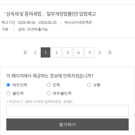
「상속세 및 증여세법」 일부개정법률(안) 입법예고
예고기간 : 2026.08.04. - 2026.08.20.
재산소비세정책관
구분 :
상태 : 의견제출가능
1
2
3
4
5
이 페이지에서 제공하는 정보에 만족하셨습니까?
매우만족
만족
보통
불만족
매우불만족
* 의견쓰기 : 60자 이내로 입력하세요. (0/60)
의견
쓰기