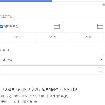
예고종료일
검색
검색
날짜 미지정
~
시
종
기간 시작
기간 종료
작
료
일
일
일
일
1주일
1개월
3개월
선
선
택
택
달
달
검색구분
력
력
예고명
검색구분 - 검색어 입
검색
력
구분 선택
「종합부동산세법 시행령」 일부개정령(안) 입법예고
예고기간 : 2026.08.07. - 2026.09.10.
조세개혁추진단
구분 :
상태 : 의견제출가능