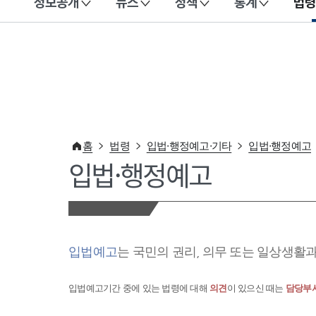
정보공개
뉴스
정책
통계
법령
이 누리집은 대한민국 공식 전자정부 누리집입니다.
홈
법령
입법·행정예고·기타
입법·행정예고
입법·행정예고
입법예고
는 국민의 권리, 의무 또는 일상생활
입법예고기간 중에 있는 법령에 대해
의견
이 있으신 때는
담당부