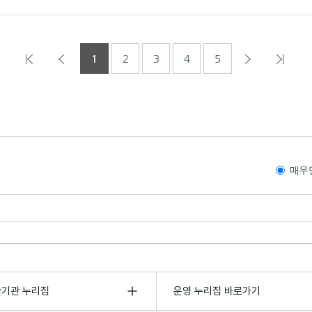
1
2
3
4
5
매우
관기관 누리집
운영 누리집 바로가기