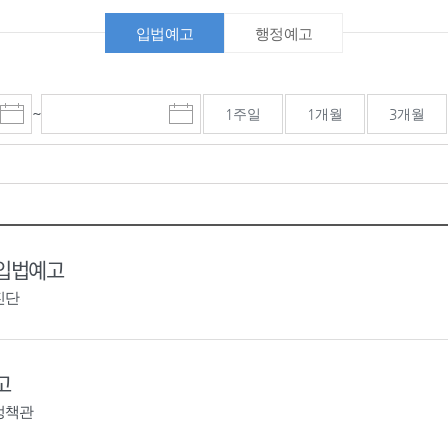
입법예고
행정예고
~
1주일
1개월
3개월
시
종
검색기간 종료일
작
료
일
일
선
선
택
택
달
달
력
력
 입법예고
진단
고
정책관