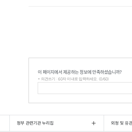
이 페이지에서 제공하는 정보에 만족하셨습니까?
* 의견쓰기 : 60자 이내로 입력하세요. (0/60)
의견쓰기
정부 관련기관 누리집
외청 및 유