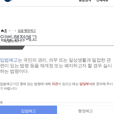
통합검색
전체메뉴
이 누리집은 대한민국 공식 전자정부 누리집입니다.
바로가기 메뉴
홈
입법·행정예고
입법·행정예고
공유하기
입법예고
는 국민의 권리, 의무 또는 일상생활과 밀접한 관
련이 있는 법령 등을 재개정 또는 폐지하고자 할 경우 실시
하는 법령이다.
입법예고기간 중에 있는 법령에 대해
의견
이 있으신 때는
담당부서
로 문의해 주시
기 바랍니다.
입법예고
행정예고