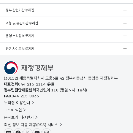
정부 관련기관 누리집
외청 및 유관기관 누리집
운영 누리집 바로가기
관련 사이트 바로가기
(30112) 세종특별자치시 도움6로 42 정부세종청사 중앙동 재정경제부
대표전화
044-215-2114
유료
정부민원안내콜센터
국번없이
110
(평일 9시~18시)
FAX
044-215-8033
누리집 이용안내
ㄱ~ㅎ 색인
문서보기 내려받기
최신 정보 자동 제공(RSS) 서비스
블로그
페이스북
X(트위터)
유튜브
인스타그램