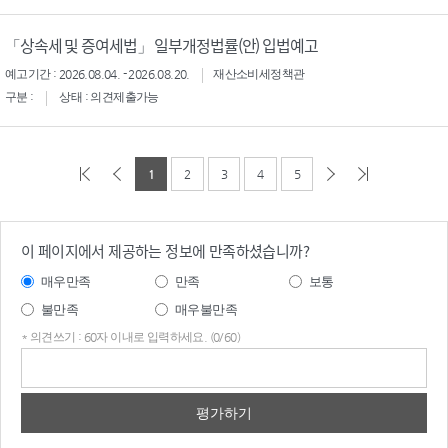
「상속세 및 증여세법」 일부개정법률(안) 입법예고
예고기간 : 2026.08.04. - 2026.08.20.
재산소비세정책관
구분 :
상태 : 의견제출가능
1
2
3
4
5
이 페이지에서 제공하는 정보에 만족하셨습니까?
매우만족
만족
보통
불만족
매우불만족
* 의견쓰기 : 60자 이내로 입력하세요. (0/60)
의견
쓰기