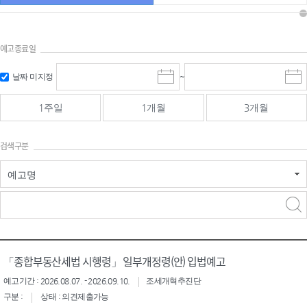
예고종료일
검색
검색
날짜 미지정
~
시
종
기간 시작
기간 종료
작
료
일
일
일
일
1주일
1개월
3개월
선
선
택
택
달
달
검색구분
력
력
예고명
검색구분 - 검색어 입
검색
력
구분 선택
「종합부동산세법 시행령」 일부개정령(안) 입법예고
예고기간 : 2026.08.07. - 2026.09.10.
조세개혁추진단
구분 :
상태 : 의견제출가능