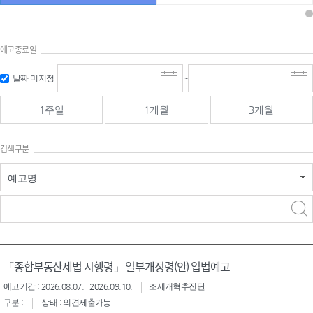
예고종료일
검색
검색
날짜 미지정
~
시
종
기간 시작
기간 종료
작
료
일
일
일
일
1주일
1개월
3개월
선
선
택
택
달
달
검색구분
력
력
예고명
검색구분 - 검색어 입
검색
력
구분 선택
「종합부동산세법 시행령」 일부개정령(안) 입법예고
예고기간 : 2026.08.07. - 2026.09.10.
조세개혁추진단
구분 :
상태 : 의견제출가능