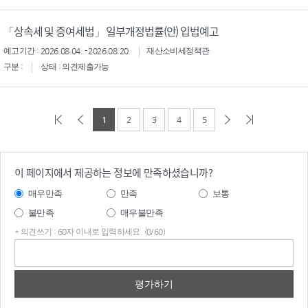
「상속세 및 증여세법」 일부개정법률(안) 입법예고
예고기간 : 2026.08.04. - 2026.08.20.
재산소비세정책관
구분 :
상태 : 의견제출가능
1
2
3
4
5
이 페이지에서 제공하는 정보에 만족하셨습니까?
매우만족
만족
보통
불만족
매우불만족
* 의견쓰기 : 60자 이내로 입력하세요. (0/60)
의견
쓰기