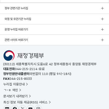
정부 관련기관 누리집
외청 및 유관기관 누리집
운영 누리집 바로가기
관련 사이트 바로가기
(30112) 세종특별자치시 도움6로 42 정부세종청사 중앙동 재정경제부
대표전화
044-215-2114
유료
정부민원안내콜센터
국번없이
110
(평일 9시~18시)
FAX
044-215-8033
누리집 이용안내
ㄱ~ㅎ 색인
문서보기 내려받기
최신 정보 자동 제공(RSS) 서비스
블로그
페이스북
X(트위터)
유튜브
인스타그램