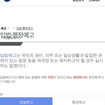
통합검색
전체메뉴
이 누리집은 대한민국 공식 전자정부 누리집입니다.
바로가기 메뉴
홈
입법·행정예고
입법·행정예고
공유하기
입법예고
는 국민의 권리, 의무 또는 일상생활과 밀접한 관
련이 있는 법령 등을 재개정 또는 폐지하고자 할 경우 실시
하는 법령이다.
입법예고기간 중에 있는 법령에 대해
의견
이 있으신 때는
담당부서
로 문의해 주시
기 바랍니다.
입법예고
행정예고