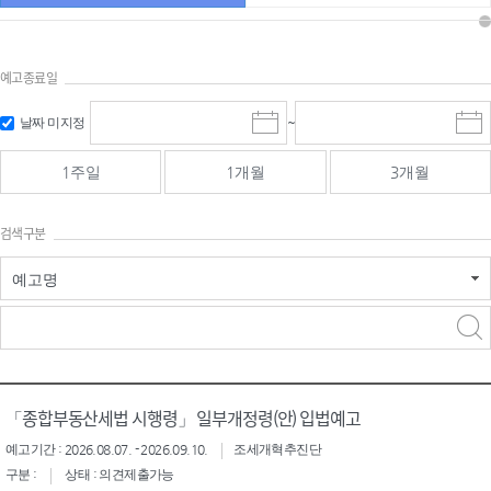
예고종료일
검색
검색
날짜 미지정
~
시
종
기간 시작
기간 종료
작
료
일
일
일
일
1주일
1개월
3개월
선
선
택
택
달
달
검색구분
력
력
예고명
검색구분 - 검색어 입
검색
력
구분 선택
「종합부동산세법 시행령」 일부개정령(안) 입법예고
예고기간 : 2026.08.07. - 2026.09.10.
조세개혁추진단
구분 :
상태 : 의견제출가능