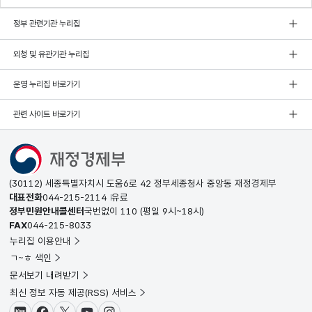
정부 관련기관 누리집
외청 및 유관기관 누리집
운영 누리집 바로가기
관련 사이트 바로가기
(30112) 세종특별자치시 도움6로 42 정부세종청사 중앙동 재정경제부
대표전화
044-215-2114
유료
정부민원안내콜센터
국번없이
110
(평일 9시~18시)
FAX
044-215-8033
누리집 이용안내
ㄱ~ㅎ 색인
문서보기 내려받기
최신 정보 자동 제공(RSS) 서비스
블로그
페이스북
X(트위터)
유튜브
인스타그램