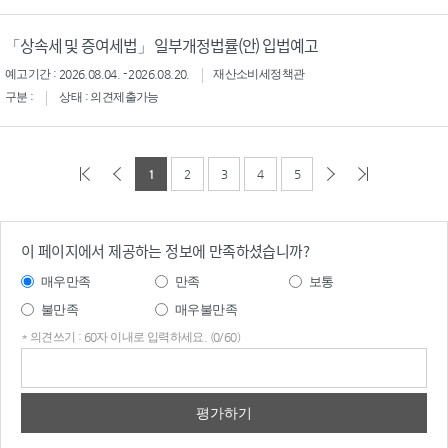
「상속세 및 증여세법」 일부개정법률(안) 입법예고
예고기간 : 2026.08.04. - 2026.08.20.
재산소비세정책관
구분 :
상태 : 의견제출가능
1
2
3
4
5
이 페이지에서 제공하는 정보에 만족하셨습니까?
매우만족
만족
보통
불만족
매우불만족
* 의견쓰기 : 60자 이내로 입력하세요. (0/60)
의견
쓰기