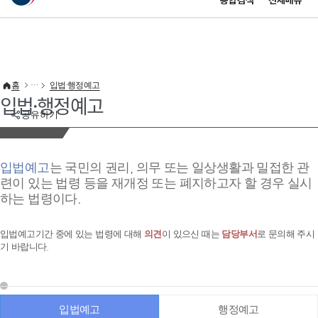
통합검색
전체메뉴
이 누리집은 대한민국 공식 전자정부 누리집입니다.
바로가기 메뉴
홈
입법·행정예고
입법·행정예고
공유하기
입법예고
는 국민의 권리, 의무 또는 일상생활과 밀접한 관
련이 있는 법령 등을 재개정 또는 폐지하고자 할 경우 실시
하는 법령이다.
입법예고기간 중에 있는 법령에 대해
의견
이 있으신 때는
담당부서
로 문의해 주시
기 바랍니다.
입법예고
행정예고